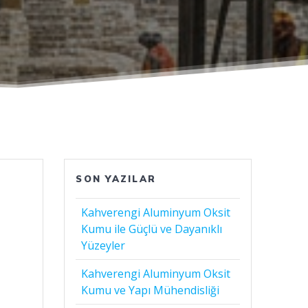
SON YAZILAR
Kahverengi Aluminyum Oksit
Kumu ile Güçlü ve Dayanıklı
Yüzeyler
Kahverengi Aluminyum Oksit
Kumu ve Yapı Mühendisliği