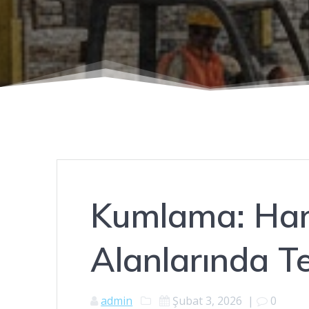
Kumlama: Han
Alanlarında Te
admin
Şubat 3, 2026
|
0