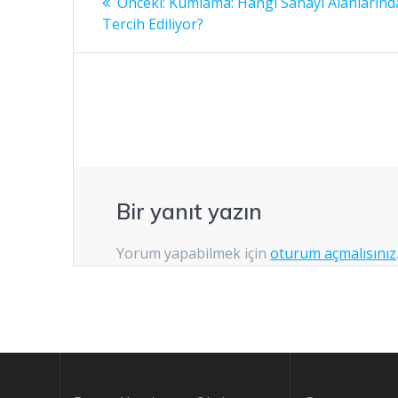
Önceki
Önceki:
Kumlama: Hangi Sanayi Alanlarınd
yazı:
gezinmesi
Tercih Ediliyor?
Bir yanıt yazın
Yorum yapabilmek için
oturum açmalısınız