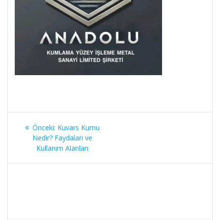
Yazı
Önceki
Önceki:
Kuvars Kumu
gezinmesi
yazı:
Nedir? Faydaları ve
Kullanım Alanları