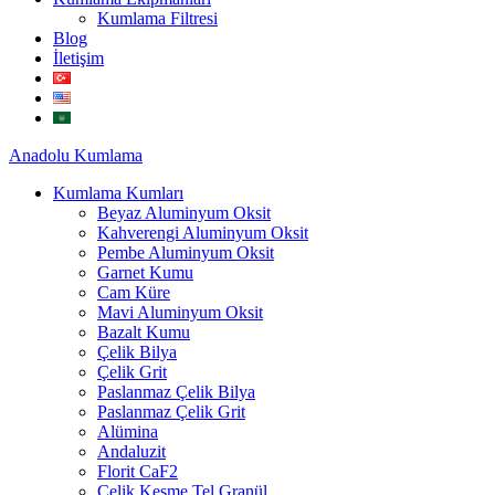
Kumlama Filtresi
Blog
İletişim
Anadolu
Kumlama
Kumlama Kumları
Beyaz Aluminyum Oksit
Kahverengi Aluminyum Oksit
Pembe Aluminyum Oksit
Garnet Kumu
Cam Küre
Mavi Aluminyum Oksit
Bazalt Kumu
Çelik Bilya
Çelik Grit
Paslanmaz Çelik Bilya
Paslanmaz Çelik Grit
Alümina
Andaluzit
Florit CaF2
Çelik Kesme Tel Granül