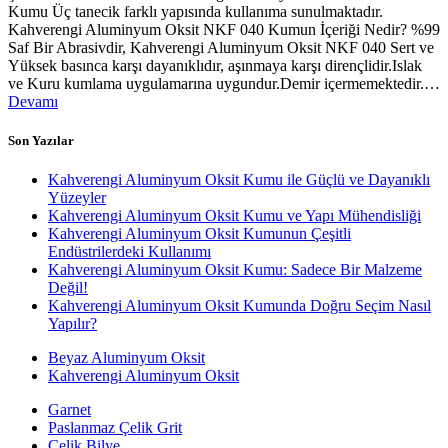
Kumu Üç tanecik farklı yapısında kullanıma sunulmaktadır.
Kahverengi Aluminyum Oksit NKF 040 Kumun İçeriği Nedir? %99
Saf Bir Abrasivdir, Kahverengi Aluminyum Oksit NKF 040 Sert ve
Yüksek basınca karşı dayanıklıdır, aşınmaya karşı dirençlidir.Islak
ve Kuru kumlama uygulamarına uygundur.Demir içermemektedir.…
Devamı
Son Yazılar
Kahverengi Aluminyum Oksit Kumu ile Güçlü ve Dayanıklı
Yüzeyler
Kahverengi Aluminyum Oksit Kumu ve Yapı Mühendisliği
Kahverengi Aluminyum Oksit Kumunun Çeşitli
Endüstrilerdeki Kullanımı
Kahverengi Aluminyum Oksit Kumu: Sadece Bir Malzeme
Değil!
Kahverengi Aluminyum Oksit Kumunda Doğru Seçim Nasıl
Yapılır?
Beyaz Aluminyum Oksit
Kahverengi Aluminyum Oksit
Garnet
Paslanmaz Çelik Grit
Çelik Bilye