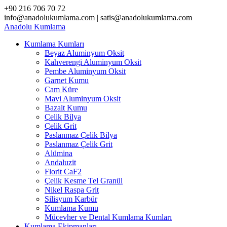
Skip
+90 216 706 70 72
to
info@anadolukumlama.com | satis@anadolukumlama.com
content
Anadolu
Kumlama
Kumlama Kumları
Beyaz Aluminyum Oksit
Kahverengi Aluminyum Oksit
Pembe Aluminyum Oksit
Garnet Kumu
Cam Küre
Mavi Aluminyum Oksit
Bazalt Kumu
Çelik Bilya
Çelik Grit
Paslanmaz Çelik Bilya
Paslanmaz Çelik Grit
Alümina
Andaluzit
Florit CaF2
Çelik Kesme Tel Granül
Nikel Raspa Grit
Silisyum Karbür
Kumlama Kumu
Mücevher ve Dental Kumlama Kumları
Kumlama Ekipmanları