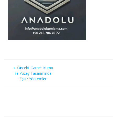
Yazı
Önceki
Önceki:
Garnet Kumu
gezinmesi
yazı:
ile Yüzey Tasarımında
Eşsiz Yöntemler