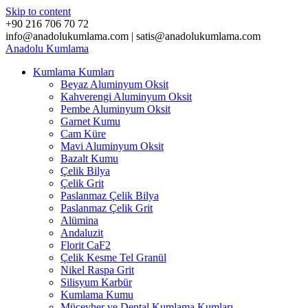
Skip to content
+90 216 706 70 72
info@anadolukumlama.com | satis@anadolukumlama.com
Anadolu
Kumlama
Kumlama Kumları
Beyaz Aluminyum Oksit
Kahverengi Aluminyum Oksit
Pembe Aluminyum Oksit
Garnet Kumu
Cam Küre
Mavi Aluminyum Oksit
Bazalt Kumu
Çelik Bilya
Çelik Grit
Paslanmaz Çelik Bilya
Paslanmaz Çelik Grit
Alümina
Andaluzit
Florit CaF2
Çelik Kesme Tel Granül
Nikel Raspa Grit
Silisyum Karbür
Kumlama Kumu
Mücevher ve Dental Kumlama Kumları