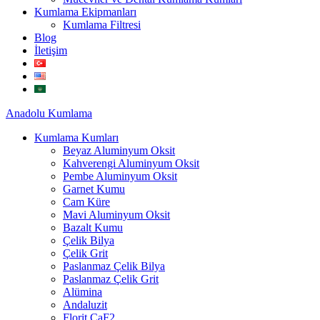
Kumlama Ekipmanları
Kumlama Filtresi
Blog
İletişim
Anadolu
Kumlama
Kumlama Kumları
Beyaz Aluminyum Oksit
Kahverengi Aluminyum Oksit
Pembe Aluminyum Oksit
Garnet Kumu
Cam Küre
Mavi Aluminyum Oksit
Bazalt Kumu
Çelik Bilya
Çelik Grit
Paslanmaz Çelik Bilya
Paslanmaz Çelik Grit
Alümina
Andaluzit
Florit CaF2