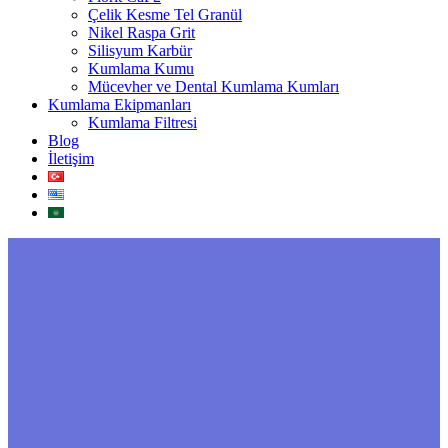
Çelik Kesme Tel Granül
Nikel Raspa Grit
Silisyum Karbür
Kumlama Kumu
Mücevher ve Dental Kumlama Kumları
Kumlama Ekipmanları
Kumlama Filtresi
Blog
İletişim