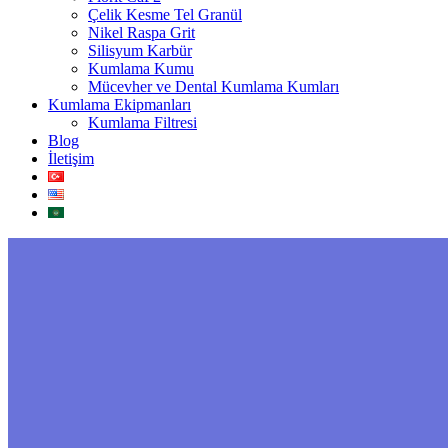
Çelik Kesme Tel Granül
Nikel Raspa Grit
Silisyum Karbür
Kumlama Kumu
Mücevher ve Dental Kumlama Kumları
Kumlama Ekipmanları
Kumlama Filtresi
Blog
İletişim