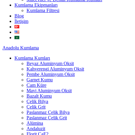
Kumlama Ekipmanları
Kumlama Filtresi
Blog
İletişim
Anadolu
Kumlama
Kumlama Kumları
Beyaz Aluminyum Oksit
Kahverengi Aluminyum Oksit
Pembe Aluminyum Oksit
Garnet Kumu
Cam Küre
Mavi Aluminyum Oksit
Bazalt Kumu
Çelik Bilya
Çelik Grit
Paslanmaz Çelik Bilya
Paslanmaz Çelik Grit
Alümina
Andaluzit
Florit CaF2