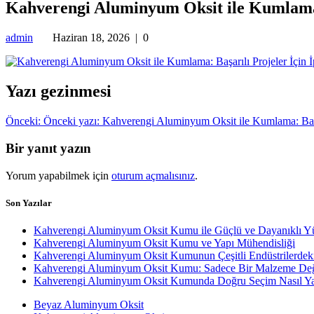
Kahverengi Aluminyum Oksit ile Kumlama: 
admin
Haziran 18, 2026
|
0
Yazı gezinmesi
Önceki:
Önceki yazı:
Kahverengi Aluminyum Oksit ile Kumlama: Başarı
Bir yanıt yazın
Yorum yapabilmek için
oturum açmalısınız
.
Son Yazılar
Kahverengi Aluminyum Oksit Kumu ile Güçlü ve Dayanıklı Y
Kahverengi Aluminyum Oksit Kumu ve Yapı Mühendisliği
Kahverengi Aluminyum Oksit Kumunun Çeşitli Endüstrilerdek
Kahverengi Aluminyum Oksit Kumu: Sadece Bir Malzeme Değ
Kahverengi Aluminyum Oksit Kumunda Doğru Seçim Nasıl Yap
Beyaz Aluminyum Oksit