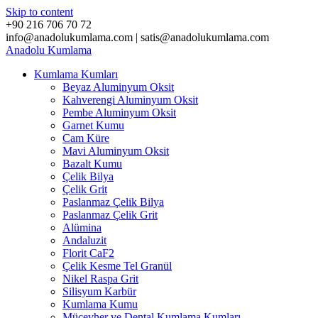
Skip to content
+90 216 706 70 72
info@anadolukumlama.com | satis@anadolukumlama.com
Anadolu
Kumlama
Kumlama Kumları
Beyaz Aluminyum Oksit
Kahverengi Aluminyum Oksit
Pembe Aluminyum Oksit
Garnet Kumu
Cam Küre
Mavi Aluminyum Oksit
Bazalt Kumu
Çelik Bilya
Çelik Grit
Paslanmaz Çelik Bilya
Paslanmaz Çelik Grit
Alümina
Andaluzit
Florit CaF2
Çelik Kesme Tel Granül
Nikel Raspa Grit
Silisyum Karbür
Kumlama Kumu
Mücevher ve Dental Kumlama Kumları