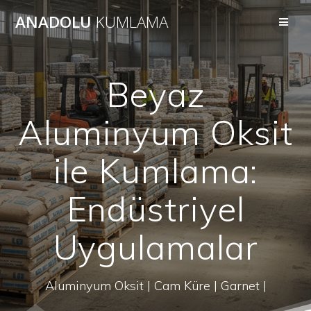
Skip
ANADOLU
KUMLAMA
to
content
Beyaz
Aluminyum Oksit
ile Kumlama:
Endüstriyel
Uygulamalar
Aluminyum Oksit | Cam Küre | Garnet |