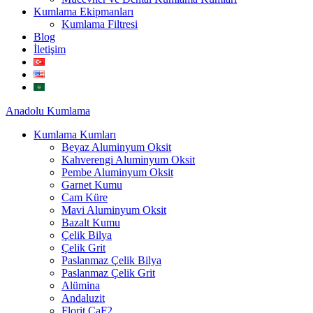
Kumlama Ekipmanları
Kumlama Filtresi
Blog
İletişim
Anadolu
Kumlama
Kumlama Kumları
Beyaz Aluminyum Oksit
Kahverengi Aluminyum Oksit
Pembe Aluminyum Oksit
Garnet Kumu
Cam Küre
Mavi Aluminyum Oksit
Bazalt Kumu
Çelik Bilya
Çelik Grit
Paslanmaz Çelik Bilya
Paslanmaz Çelik Grit
Alümina
Andaluzit
Florit CaF2