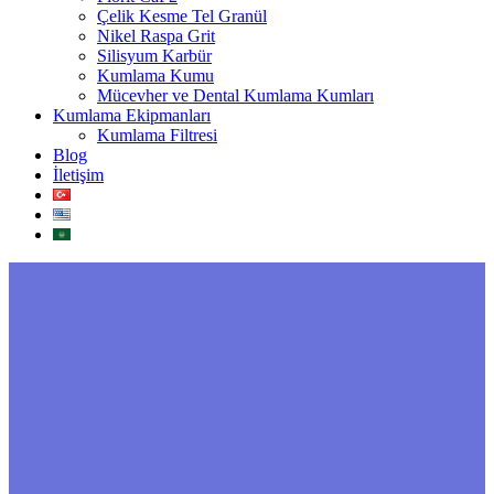
Çelik Kesme Tel Granül
Nikel Raspa Grit
Silisyum Karbür
Kumlama Kumu
Mücevher ve Dental Kumlama Kumları
Kumlama Ekipmanları
Kumlama Filtresi
Blog
İletişim