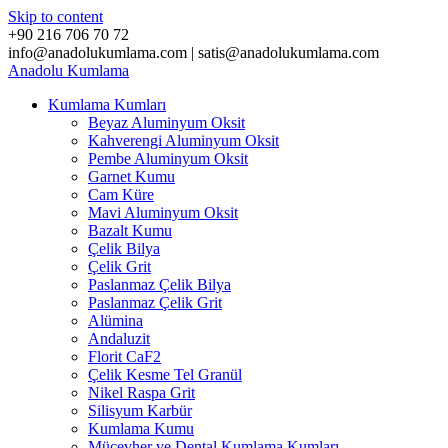
Skip to content
+90 216 706 70 72
info@anadolukumlama.com | satis@anadolukumlama.com
Anadolu
Kumlama
Kumlama Kumları
Beyaz Aluminyum Oksit
Kahverengi Aluminyum Oksit
Pembe Aluminyum Oksit
Garnet Kumu
Cam Küre
Mavi Aluminyum Oksit
Bazalt Kumu
Çelik Bilya
Çelik Grit
Paslanmaz Çelik Bilya
Paslanmaz Çelik Grit
Alümina
Andaluzit
Florit CaF2
Çelik Kesme Tel Granül
Nikel Raspa Grit
Silisyum Karbür
Kumlama Kumu
Mücevher ve Dental Kumlama Kumları