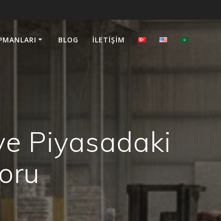
PMANLARI
BLOG
İLETIŞIM
ve Piyasadaki
poru