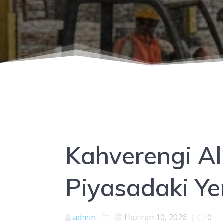
Kahverengi A
Piyasadaki Ye
admin
Haziran 10, 2026
|
0