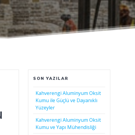
SON YAZILAR
Kahverengi Aluminyum Oksit
Kumu ile Güçlü ve Dayanıklı
u
Yüzeyler
Kahverengi Aluminyum Oksit
Kumu ve Yapı Mühendisliği