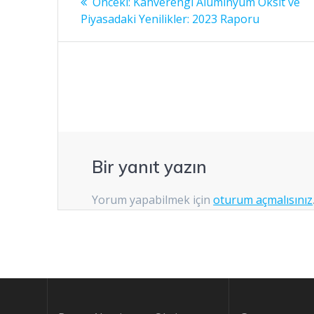
Önceki
Önceki:
Kahverengi Aluminyum Oksit ve
yazı:
gezinmesi
Piyasadaki Yenilikler: 2023 Raporu
Bir yanıt yazın
Yorum yapabilmek için
oturum açmalısınız