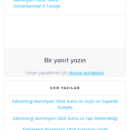
gezinmesi
Uzmanlarından 8 Tavsiye
Bir yanıt yazın
Yorum yapabilmek için
oturum açmalısınız
.
SON YAZILAR
Kahverengi Aluminyum Oksit Kumu ile Güçlü ve Dayanıklı
Yüzeyler
Kahverengi Aluminyum Oksit Kumu ve Yapı Mühendisliği
Kahverengi Aluminyum Oksit Kumunun Çeşitli