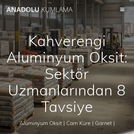
Skip
ANADOLU
KUMLAMA
to
content
Kahverengi
Aluminyum Oksit:
Sektör
Uzmanlarından 8
Tavsiye
Aluminyum Oksit | Cam Küre | Garnet |