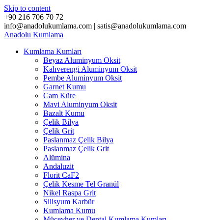
Skip to content
+90 216 706 70 72
info@anadolukumlama.com | satis@anadolukumlama.com
Anadolu
Kumlama
Kumlama Kumları
Beyaz Aluminyum Oksit
Kahverengi Aluminyum Oksit
Pembe Aluminyum Oksit
Garnet Kumu
Cam Küre
Mavi Aluminyum Oksit
Bazalt Kumu
Çelik Bilya
Çelik Grit
Paslanmaz Çelik Bilya
Paslanmaz Çelik Grit
Alümina
Andaluzit
Florit CaF2
Çelik Kesme Tel Granül
Nikel Raspa Grit
Silisyum Karbür
Kumlama Kumu
Mücevher ve Dental Kumlama Kumları