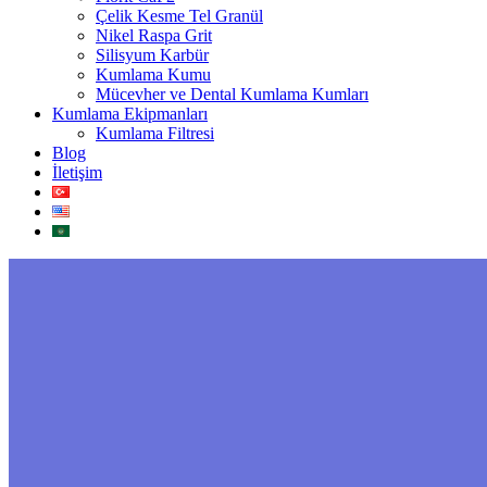
Çelik Kesme Tel Granül
Nikel Raspa Grit
Silisyum Karbür
Kumlama Kumu
Mücevher ve Dental Kumlama Kumları
Kumlama Ekipmanları
Kumlama Filtresi
Blog
İletişim