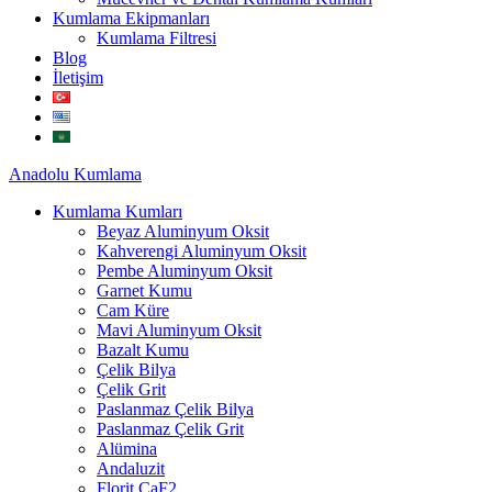
Kumlama Ekipmanları
Kumlama Filtresi
Blog
İletişim
Anadolu
Kumlama
Kumlama Kumları
Beyaz Aluminyum Oksit
Kahverengi Aluminyum Oksit
Pembe Aluminyum Oksit
Garnet Kumu
Cam Küre
Mavi Aluminyum Oksit
Bazalt Kumu
Çelik Bilya
Çelik Grit
Paslanmaz Çelik Bilya
Paslanmaz Çelik Grit
Alümina
Andaluzit
Florit CaF2