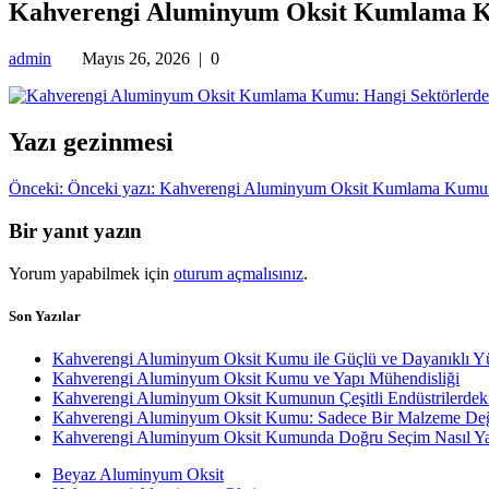
Kahverengi Aluminyum Oksit Kumlama Ku
admin
Mayıs 26, 2026
|
0
Yazı gezinmesi
Önceki:
Önceki yazı:
Kahverengi Aluminyum Oksit Kumlama Kumu: H
Bir yanıt yazın
Yorum yapabilmek için
oturum açmalısınız
.
Son Yazılar
Kahverengi Aluminyum Oksit Kumu ile Güçlü ve Dayanıklı Y
Kahverengi Aluminyum Oksit Kumu ve Yapı Mühendisliği
Kahverengi Aluminyum Oksit Kumunun Çeşitli Endüstrilerdek
Kahverengi Aluminyum Oksit Kumu: Sadece Bir Malzeme Değ
Kahverengi Aluminyum Oksit Kumunda Doğru Seçim Nasıl Yap
Beyaz Aluminyum Oksit