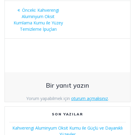
Yazı
Önceki
Önceki:
Kahverengi
gezinmesi
yazı:
Aluminyum Oksit
Kumlama Kumu ile Yüzey
Temizleme İpuçları
Bir yanıt yazın
Yorum yapabilmek için
oturum açmalısınız
.
SON YAZILAR
Kahverengi Aluminyum Oksit Kumu ile Güçlü ve Dayanıklı
Yüzeyler