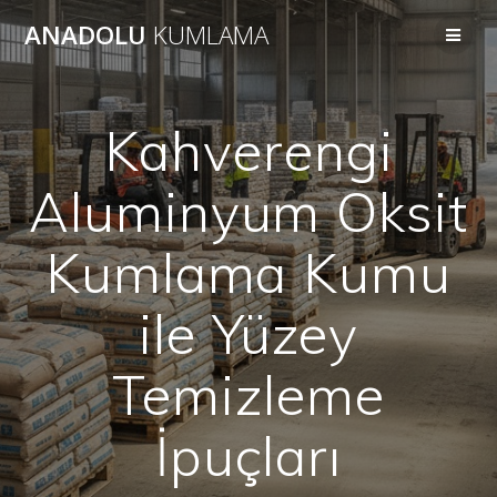
Skip
ANADOLU
KUMLAMA
to
content
Kahverengi
Aluminyum Oksit
Kumlama Kumu
ile Yüzey
Temizleme
İpuçları