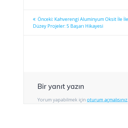
Yazı
Önceki
Önceki:
Kahverengi Aluminyum Oksit İle İle
yazı:
gezinmesi
Düzey Projeler: 5 Başarı Hikayesi
Bir yanıt yazın
Yorum yapabilmek için
oturum açmalısınız