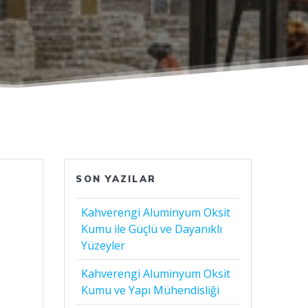
SON YAZILAR
Kahverengi Aluminyum Oksit
Kumu ile Güçlü ve Dayanıklı
Yüzeyler
Kahverengi Aluminyum Oksit
Kumu ve Yapı Mühendisliği