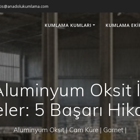
atis@anadolukumlama.com
KUMLAMA KUMLARI
KUMLAMA EKI
luminyum Oksit İl
eler: 5 Başarı Hik
Aluminyum Oksit | Cam Küre | Garnet |