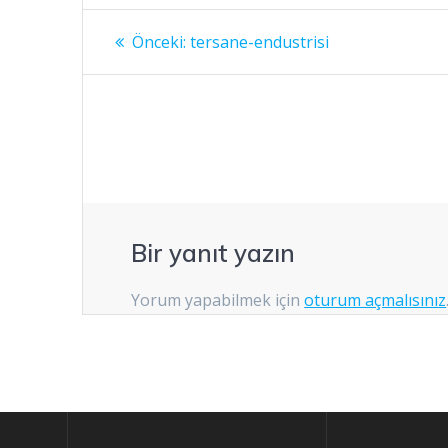
Yazı
Önceki:
Önceki
tersane-endustrisi
yazı:
gezinmesi
Bir yanıt yazın
Yorum yapabilmek için
oturum açmalısınız