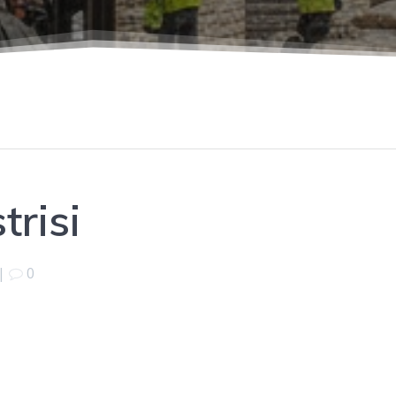
trisi
|
0