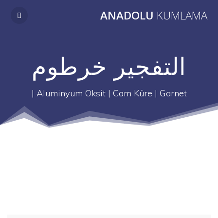
Skip
ANADOLU
KUMLAMA
to
content
التفجير خرطوم
Aluminyum Oksit | Cam Küre | Garnet |