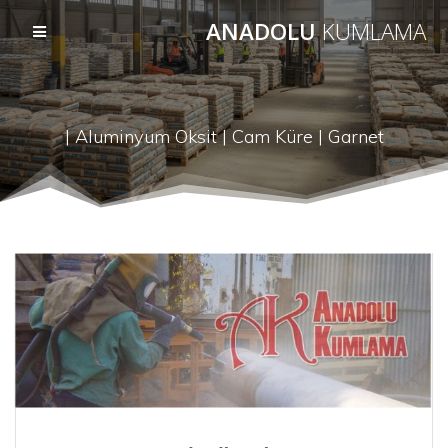
Skip
ANADOLU
KUMLAMA
to
content
Aluminyum Oksit | Cam Küre | Garnet |