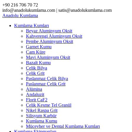
Skip
+90 216 706 70 72
to
info@anadolukumlama.com | satis@anadolukumlama.com
content
Anadolu
Kumlama
Kumlama Kumları
Beyaz Aluminyum Oksit
Kahverengi Aluminyum Oksit
Pembe Aluminyum Oksit
Garnet Kumu
Cam Küre
Mavi Aluminyum Oksit
Bazalt Kumu
Çelik Bilya
Çelik Grit
Paslanmaz Çelik Bilya
Paslanmaz Çelik Grit
Alümina
Andaluzit
Florit CaF2
Çelik Kesme Tel Granül
Nikel Raspa Grit
Silisyum Karbür
Kumlama Kumu
Mücevher ve Dental Kumlama Kumları
Kumlama Ekipmanları