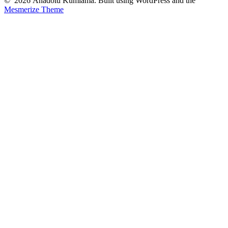
© 2026 Anadolu Kumlama. Built using WordPress and the
Mesmerize Theme