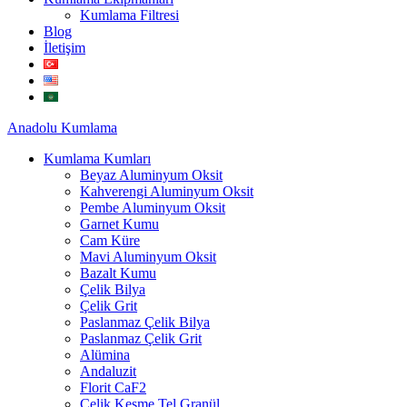
Kumlama Filtresi
Blog
İletişim
Anadolu
Kumlama
Kumlama Kumları
Beyaz Aluminyum Oksit
Kahverengi Aluminyum Oksit
Pembe Aluminyum Oksit
Garnet Kumu
Cam Küre
Mavi Aluminyum Oksit
Bazalt Kumu
Çelik Bilya
Çelik Grit
Paslanmaz Çelik Bilya
Paslanmaz Çelik Grit
Alümina
Andaluzit
Florit CaF2
Çelik Kesme Tel Granül