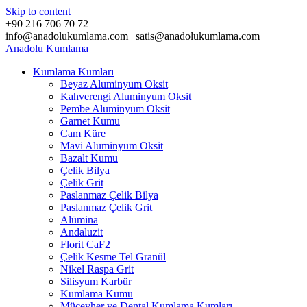
Skip to content
+90 216 706 70 72
info@anadolukumlama.com | satis@anadolukumlama.com
Anadolu
Kumlama
Kumlama Kumları
Beyaz Aluminyum Oksit
Kahverengi Aluminyum Oksit
Pembe Aluminyum Oksit
Garnet Kumu
Cam Küre
Mavi Aluminyum Oksit
Bazalt Kumu
Çelik Bilya
Çelik Grit
Paslanmaz Çelik Bilya
Paslanmaz Çelik Grit
Alümina
Andaluzit
Florit CaF2
Çelik Kesme Tel Granül
Nikel Raspa Grit
Silisyum Karbür
Kumlama Kumu
Mücevher ve Dental Kumlama Kumları