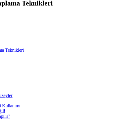
plama Teknikleri
a Teknikleri
üzeyler
i Kullanımı
il!
ılır?