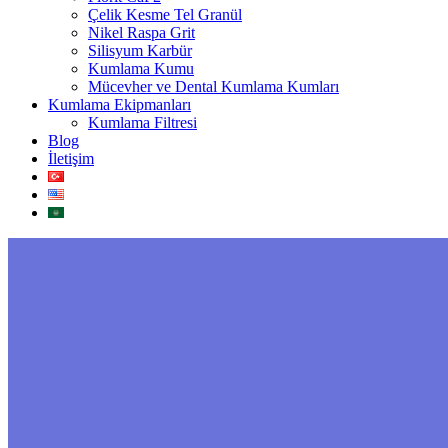
Çelik Kesme Tel Granül
Nikel Raspa Grit
Silisyum Karbür
Kumlama Kumu
Mücevher ve Dental Kumlama Kumları
Kumlama Ekipmanları
Kumlama Filtresi
Blog
İletişim