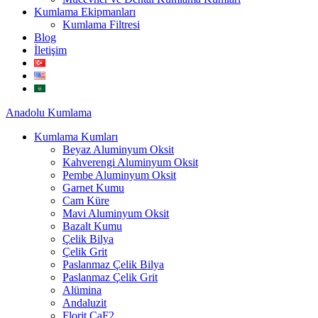
Kumlama Ekipmanları
Kumlama Filtresi
Blog
İletişim
Anadolu
Kumlama
Kumlama Kumları
Beyaz Aluminyum Oksit
Kahverengi Aluminyum Oksit
Pembe Aluminyum Oksit
Garnet Kumu
Cam Küre
Mavi Aluminyum Oksit
Bazalt Kumu
Çelik Bilya
Çelik Grit
Paslanmaz Çelik Bilya
Paslanmaz Çelik Grit
Alümina
Andaluzit
Florit CaF2