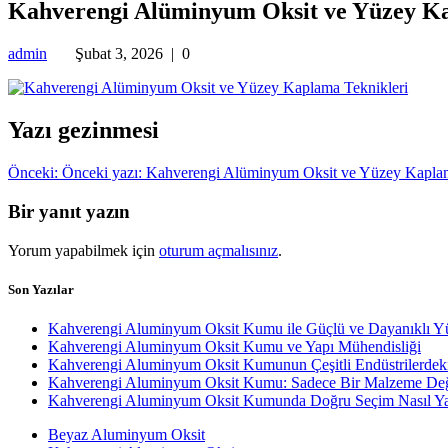
Kahverengi Alüminyum Oksit ve Yüzey Ka
admin
Şubat 3, 2026
|
0
Yazı gezinmesi
Önceki:
Önceki yazı:
Kahverengi Alüminyum Oksit ve Yüzey Kaplam
Bir yanıt yazın
Yorum yapabilmek için
oturum açmalısınız
.
Son Yazılar
Kahverengi Aluminyum Oksit Kumu ile Güçlü ve Dayanıklı Y
Kahverengi Aluminyum Oksit Kumu ve Yapı Mühendisliği
Kahverengi Aluminyum Oksit Kumunun Çeşitli Endüstrilerdek
Kahverengi Aluminyum Oksit Kumu: Sadece Bir Malzeme Değ
Kahverengi Aluminyum Oksit Kumunda Doğru Seçim Nasıl Yap
Beyaz Aluminyum Oksit