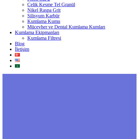
Çelik Kesme Tel Granül
Nikel Raspa Grit
Silisyum Karbür
Kumlama Kumu
Mücevher ve Dental Kumlama Kumları
Kumlama Ekipmanları
Kumlama Filtresi
Blog
İletişim