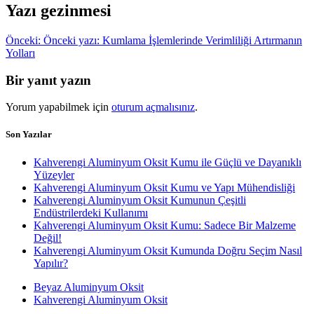
Yazı gezinmesi
Önceki:
Önceki yazı:
Kumlama İşlemlerinde Verimliliği Artırmanın
Yolları
Bir yanıt yazın
Yorum yapabilmek için
oturum açmalısınız
.
Son Yazılar
Kahverengi Aluminyum Oksit Kumu ile Güçlü ve Dayanıklı
Yüzeyler
Kahverengi Aluminyum Oksit Kumu ve Yapı Mühendisliği
Kahverengi Aluminyum Oksit Kumunun Çeşitli
Endüstrilerdeki Kullanımı
Kahverengi Aluminyum Oksit Kumu: Sadece Bir Malzeme
Değil!
Kahverengi Aluminyum Oksit Kumunda Doğru Seçim Nasıl
Yapılır?
Beyaz Aluminyum Oksit
Kahverengi Aluminyum Oksit