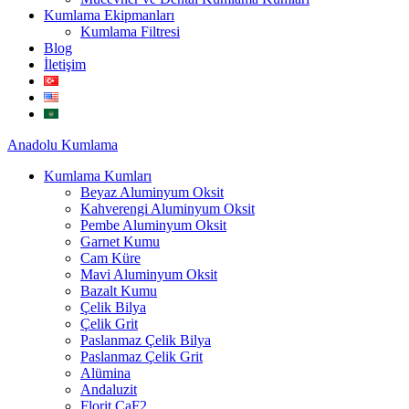
Kumlama Ekipmanları
Kumlama Filtresi
Blog
İletişim
Anadolu
Kumlama
Kumlama Kumları
Beyaz Aluminyum Oksit
Kahverengi Aluminyum Oksit
Pembe Aluminyum Oksit
Garnet Kumu
Cam Küre
Mavi Aluminyum Oksit
Bazalt Kumu
Çelik Bilya
Çelik Grit
Paslanmaz Çelik Bilya
Paslanmaz Çelik Grit
Alümina
Andaluzit
Florit CaF2