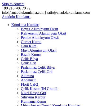
Skip to content
+90 216 706 70 72
info@anadolukumlama.com | satis@anadolukumlama.com
Anadolu
Kumlama
Kumlama Kumları
Beyaz Aluminyum Oksit
Kahverengi Aluminyum Oksit
Pembe Aluminyum Oksit
Garnet Kumu
Cam Küre
Mavi Aluminyum Oksit
Bazalt Kumu
Çelik Bilya
Çelik Grit
Paslanmaz Çelik Bilya
Paslanmaz Çelik Grit
Alümina
Andaluzit
Florit CaF2
Çelik Kesme Tel Granül
Nikel Raspa Grit
Silisyum Karbür
Kumlama Kumu
Mücevher ve Dental Kumlama Kumları