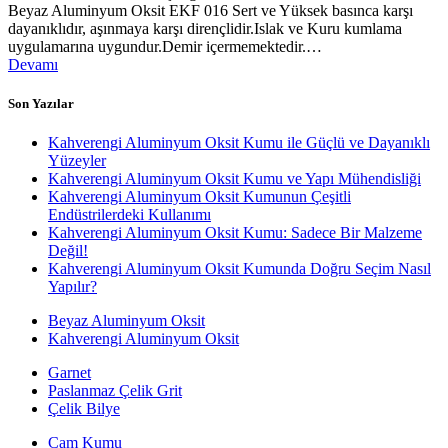
Beyaz Aluminyum Oksit EKF 016 Sert ve Yüksek basınca karşı
dayanıklıdır, aşınmaya karşı dirençlidir.Islak ve Kuru kumlama
uygulamarına uygundur.Demir içermemektedir.…
Devamı
Son Yazılar
Kahverengi Aluminyum Oksit Kumu ile Güçlü ve Dayanıklı
Yüzeyler
Kahverengi Aluminyum Oksit Kumu ve Yapı Mühendisliği
Kahverengi Aluminyum Oksit Kumunun Çeşitli
Endüstrilerdeki Kullanımı
Kahverengi Aluminyum Oksit Kumu: Sadece Bir Malzeme
Değil!
Kahverengi Aluminyum Oksit Kumunda Doğru Seçim Nasıl
Yapılır?
Beyaz Aluminyum Oksit
Kahverengi Aluminyum Oksit
Garnet
Paslanmaz Çelik Grit
Çelik Bilye
Cam Kumu