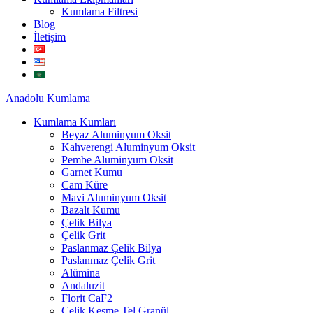
Kumlama Filtresi
Blog
İletişim
Anadolu
Kumlama
Kumlama Kumları
Beyaz Aluminyum Oksit
Kahverengi Aluminyum Oksit
Pembe Aluminyum Oksit
Garnet Kumu
Cam Küre
Mavi Aluminyum Oksit
Bazalt Kumu
Çelik Bilya
Çelik Grit
Paslanmaz Çelik Bilya
Paslanmaz Çelik Grit
Alümina
Andaluzit
Florit CaF2
Çelik Kesme Tel Granül