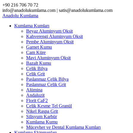
Skip
+90 216 706 70 72
to
info@anadolukumlama.com | satis@anadolukumlama.com
content
Anadolu
Kumlama
Kumlama Kumları
Beyaz Aluminyum Oksit
Kahverengi Aluminyum Oksit
Pembe Aluminyum Oksit
Garnet Kumu
Cam Küre
Mavi Aluminyum Oksit
Bazalt Kumu
Çelik Bilya
Çelik Grit
Paslanmaz Çelik Bilya
Paslanmaz Çelik Grit
Alümina
Andaluzit
Florit CaF2
Çelik Kesme Tel Granül
Nikel Raspa Grit
Silisyum Karbür
Kumlama Kumu
Mücevher ve Dental Kumlama Kumları
Kumlama Ekipmanları