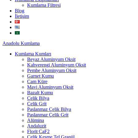
Kumlama Filtresi
Blog
İletişim
Anadolu
Kumlama
Kumlama Kumları
Beyaz Aluminyum Oksit
Kahverengi Aluminyum Oksit
Pembe Aluminyum Oksit
Garnet Kumu
Cam Küre
Mavi Aluminyum Oksit
Bazalt Kumu
Çelik Bilya
Çelik Grit
Paslanmaz Çelik Bilya
Paslanmaz Çelik Grit
Alümina
Andaluzit
Florit CaF2
Çelik Kesme Tel Granül