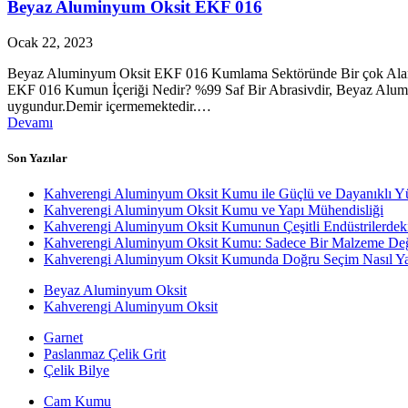
Beyaz Aluminyum Oksit EKF 016
Ocak 22, 2023
Beyaz Aluminyum Oksit EKF 016 Kumlama Sektöründe Bir çok Aland
EKF 016 Kumun İçeriği Nedir? %99 Saf Bir Abrasivdir, Beyaz Alumin
uygundur.Demir içermemektedir.…
Devamı
Son Yazılar
Kahverengi Aluminyum Oksit Kumu ile Güçlü ve Dayanıklı Y
Kahverengi Aluminyum Oksit Kumu ve Yapı Mühendisliği
Kahverengi Aluminyum Oksit Kumunun Çeşitli Endüstrilerdek
Kahverengi Aluminyum Oksit Kumu: Sadece Bir Malzeme Değ
Kahverengi Aluminyum Oksit Kumunda Doğru Seçim Nasıl Yap
Beyaz Aluminyum Oksit
Kahverengi Aluminyum Oksit
Garnet
Paslanmaz Çelik Grit
Çelik Bilye
Cam Kumu