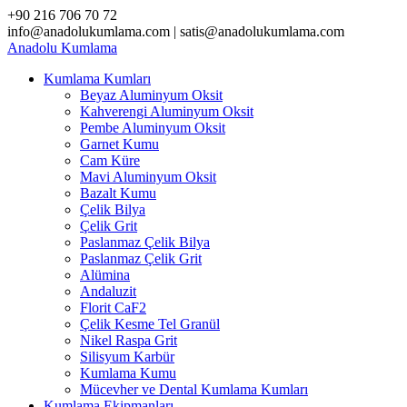
Skip
+90 216 706 70 72
to
info@anadolukumlama.com | satis@anadolukumlama.com
content
Anadolu
Kumlama
Kumlama Kumları
Beyaz Aluminyum Oksit
Kahverengi Aluminyum Oksit
Pembe Aluminyum Oksit
Garnet Kumu
Cam Küre
Mavi Aluminyum Oksit
Bazalt Kumu
Çelik Bilya
Çelik Grit
Paslanmaz Çelik Bilya
Paslanmaz Çelik Grit
Alümina
Andaluzit
Florit CaF2
Çelik Kesme Tel Granül
Nikel Raspa Grit
Silisyum Karbür
Kumlama Kumu
Mücevher ve Dental Kumlama Kumları
Kumlama Ekipmanları