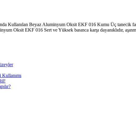
a Kullanılan Beyaz Aluminyum Oksit EKF 016 Kumu Üç tanecik farkl
yum Oksit EKF 016 Sert ve Yüksek basınca karşı dayanıklıdır, aşınma
üzeyler
i Kullanımı
il!
ılır?