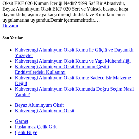
Oksit EKF 020 Kumun İçeriği Nedir? %99 Saf Bir Abrasivdir,
Beyaz Aluminyum Oksit EKF 020 Sert ve Yüksek basınca karşı
dayanıklıdır, aşınmaya karşı dirençlidir.Islak ve Kuru kumlama
uygulamarına uygundur.Demir içermemektedir.…
Devamı
Son Yazılar
Kahverengi Aluminyum Oksit Kumu ile Güçlü ve Dayanıklı
Yüzeyler
Kahverengi Aluminyum Oksit Kumu ve Yapı Mühendisliği
Kahverengi Aluminyum Oksit Kumunun Çeşitli
Endüstrilerdeki Kullanımı
Kahverengi Aluminyum Oksit Kumu: Sadece Bir Malzeme
Değil!
Kahverengi Aluminyum Oksit Kumunda Doğru Seçim Nasıl
Yapılır?
Beyaz Aluminyum Oksit
Kahverengi Aluminyum Oksit
Garnet
Paslanmaz Çelik Grit
Çelik Bilye