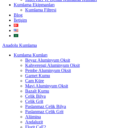
Kumlama Ekipmanları
Kumlama Filtresi
Blog
İletişim
Anadolu
Kumlama
Kumlama Kumları
Beyaz Aluminyum Oksit
Kahverengi Aluminyum Oksit
Pembe Aluminyum Oksit
Garnet Kumu
Cam Küre
Mavi Aluminyum Oksit
Bazalt Kumu
Çelik Bilya
Çelik Grit
Paslanmaz Çelik Bilya
Paslanmaz Çelik Grit
Alümina
Andaluzit
Florit CaF2