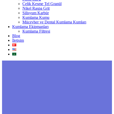
Çelik Kesme Tel Granül
Nikel Raspa Grit
Silisyum Karbür
Kumlama Kumu
Mücevher ve Dental Kumlama Kumları
Kumlama Ekipmanları
Kumlama Filtresi
Blog
İletişim