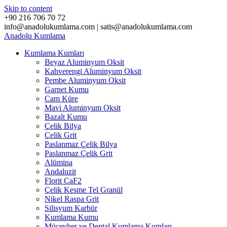
Skip to content
+90 216 706 70 72
info@anadolukumlama.com | satis@anadolukumlama.com
Anadolu
Kumlama
Kumlama Kumları
Beyaz Aluminyum Oksit
Kahverengi Aluminyum Oksit
Pembe Aluminyum Oksit
Garnet Kumu
Cam Küre
Mavi Aluminyum Oksit
Bazalt Kumu
Çelik Bilya
Çelik Grit
Paslanmaz Çelik Bilya
Paslanmaz Çelik Grit
Alümina
Andaluzit
Florit CaF2
Çelik Kesme Tel Granül
Nikel Raspa Grit
Silisyum Karbür
Kumlama Kumu
Mücevher ve Dental Kumlama Kumları