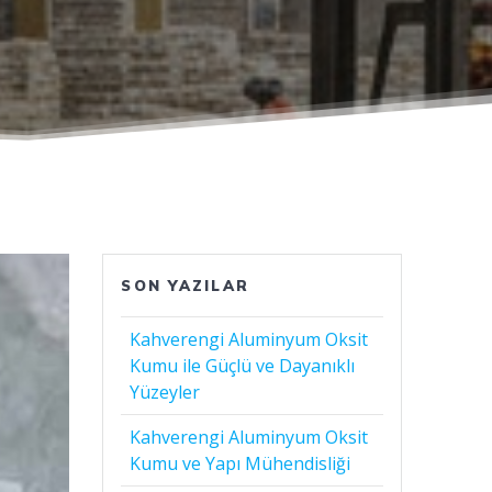
SON YAZILAR
Kahverengi Aluminyum Oksit
Kumu ile Güçlü ve Dayanıklı
Yüzeyler
Kahverengi Aluminyum Oksit
Kumu ve Yapı Mühendisliği