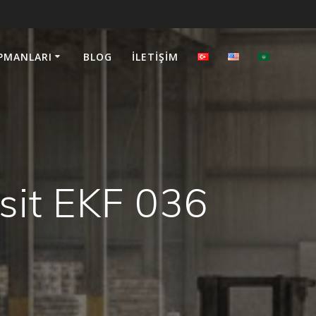
PMANLARI
BLOG
İLETIŞIM
it EKF 036