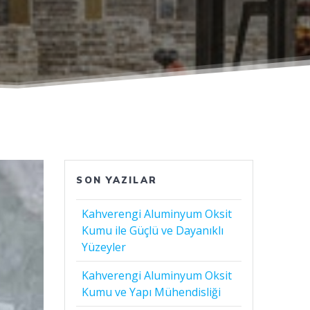
SON YAZILAR
Kahverengi Aluminyum Oksit
Kumu ile Güçlü ve Dayanıklı
Yüzeyler
Kahverengi Aluminyum Oksit
Kumu ve Yapı Mühendisliği