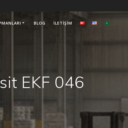
PMANLARI
BLOG
İLETIŞIM
it EKF 046