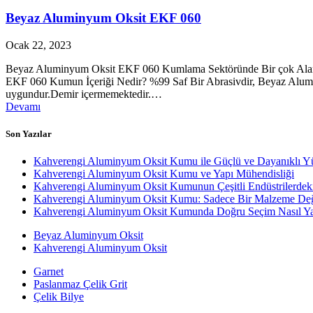
Beyaz Aluminyum Oksit EKF 060
Ocak 22, 2023
Beyaz Aluminyum Oksit EKF 060 Kumlama Sektöründe Bir çok Aland
EKF 060 Kumun İçeriği Nedir? %99 Saf Bir Abrasivdir, Beyaz Alumin
uygundur.Demir içermemektedir.…
Devamı
Son Yazılar
Kahverengi Aluminyum Oksit Kumu ile Güçlü ve Dayanıklı Y
Kahverengi Aluminyum Oksit Kumu ve Yapı Mühendisliği
Kahverengi Aluminyum Oksit Kumunun Çeşitli Endüstrilerdek
Kahverengi Aluminyum Oksit Kumu: Sadece Bir Malzeme Değ
Kahverengi Aluminyum Oksit Kumunda Doğru Seçim Nasıl Yap
Beyaz Aluminyum Oksit
Kahverengi Aluminyum Oksit
Garnet
Paslanmaz Çelik Grit
Çelik Bilye