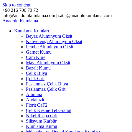
Skip to content
+90 216 706 70 72
info@anadolukumlama.com | satis@anadolukumlama.com
Anadolu
Kumlama
Kumlama Kumları
Beyaz Aluminyum Oksit
Kahverengi Aluminyum Oksit
Pembe Aluminyum Oksit
Garnet Kumu
Cam Küre
Mavi Aluminyum Oksit
Bazalt Kumu
Çelik Bilya
Çelik Grit
Paslanmaz Çelik Bilya
Paslanmaz Çelik Grit
Alümina
Andaluzit
Florit CaF2
Çelik Kesme Tel Granül
Nikel Raspa Grit
Silisyum Karbür
Kumlama Kumu
Mücevher ve Dental Kumlama Kumları