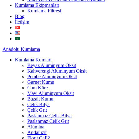
Kumlama Ekipmanları
Kumlama Filtresi
Blog
İletişim
Anadolu
Kumlama
Kumlama Kumları
Beyaz Aluminyum Oksit
Kahverengi Aluminyum Oksit
Pembe Aluminyum Oksit
Garnet Kumu
Cam Küre
Mavi Aluminyum Oksit
Bazalt Kumu
Çelik Bilya
Çelik Grit
Paslanmaz Çelik Bilya
Paslanmaz Çelik Grit
Alümina
Andaluzit
Florit CaF2