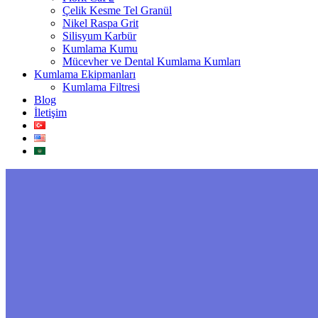
Çelik Kesme Tel Granül
Nikel Raspa Grit
Silisyum Karbür
Kumlama Kumu
Mücevher ve Dental Kumlama Kumları
Kumlama Ekipmanları
Kumlama Filtresi
Blog
İletişim