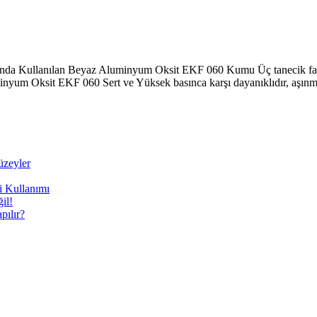
a Kullanılan Beyaz Aluminyum Oksit EKF 060 Kumu Üç tanecik farkl
yum Oksit EKF 060 Sert ve Yüksek basınca karşı dayanıklıdır, aşınma
üzeyler
i Kullanımı
il!
ılır?