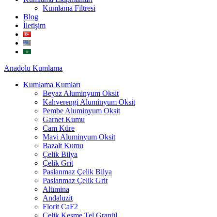
Kumlama Filtresi
Blog
İletişim
Anadolu
Kumlama
Kumlama Kumları
Beyaz Aluminyum Oksit
Kahverengi Aluminyum Oksit
Pembe Aluminyum Oksit
Garnet Kumu
Cam Küre
Mavi Aluminyum Oksit
Bazalt Kumu
Çelik Bilya
Çelik Grit
Paslanmaz Çelik Bilya
Paslanmaz Çelik Grit
Alümina
Andaluzit
Florit CaF2
Çelik Kesme Tel Granül