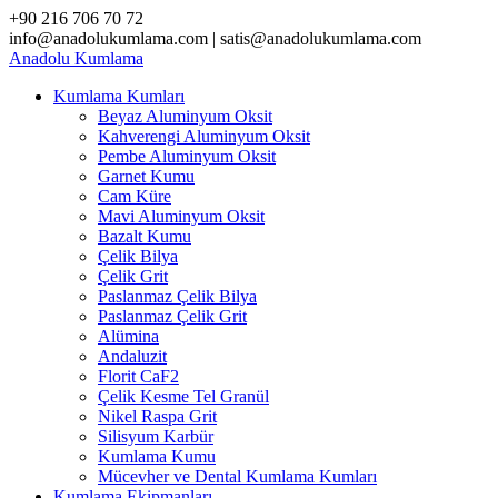
Skip
+90 216 706 70 72
to
info@anadolukumlama.com | satis@anadolukumlama.com
content
Anadolu
Kumlama
Kumlama Kumları
Beyaz Aluminyum Oksit
Kahverengi Aluminyum Oksit
Pembe Aluminyum Oksit
Garnet Kumu
Cam Küre
Mavi Aluminyum Oksit
Bazalt Kumu
Çelik Bilya
Çelik Grit
Paslanmaz Çelik Bilya
Paslanmaz Çelik Grit
Alümina
Andaluzit
Florit CaF2
Çelik Kesme Tel Granül
Nikel Raspa Grit
Silisyum Karbür
Kumlama Kumu
Mücevher ve Dental Kumlama Kumları
Kumlama Ekipmanları