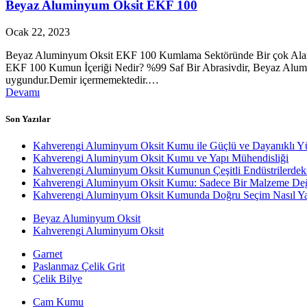
Beyaz Aluminyum Oksit EKF 100
Ocak 22, 2023
Beyaz Aluminyum Oksit EKF 100 Kumlama Sektöründe Bir çok Aland
EKF 100 Kumun İçeriği Nedir? %99 Saf Bir Abrasivdir, Beyaz Alumin
uygundur.Demir içermemektedir.…
Devamı
Son Yazılar
Kahverengi Aluminyum Oksit Kumu ile Güçlü ve Dayanıklı Y
Kahverengi Aluminyum Oksit Kumu ve Yapı Mühendisliği
Kahverengi Aluminyum Oksit Kumunun Çeşitli Endüstrilerdek
Kahverengi Aluminyum Oksit Kumu: Sadece Bir Malzeme Değ
Kahverengi Aluminyum Oksit Kumunda Doğru Seçim Nasıl Yap
Beyaz Aluminyum Oksit
Kahverengi Aluminyum Oksit
Garnet
Paslanmaz Çelik Grit
Çelik Bilye
Cam Kumu