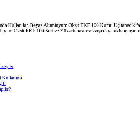
a Kullanılan Beyaz Aluminyum Oksit EKF 100 Kumu Üç tanecik farkl
yum Oksit EKF 100 Sert ve Yüksek basınca karşı dayanıklıdır, aşınma
üzeyler
i Kullanımı
il!
ılır?