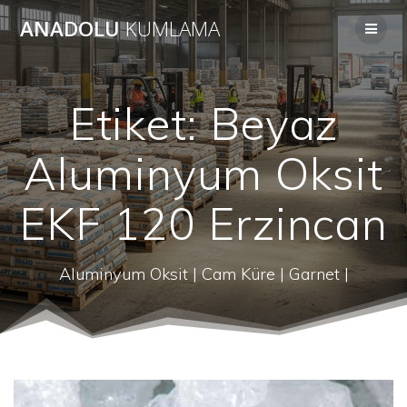
Skip
ANADOLU
KUMLAMA
to
content
Etiket:
Beyaz
Aluminyum Oksit
EKF 120 Erzincan
Aluminyum Oksit | Cam Küre | Garnet |