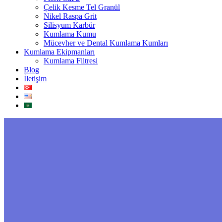
Çelik Kesme Tel Granül
Nikel Raspa Grit
Silisyum Karbür
Kumlama Kumu
Mücevher ve Dental Kumlama Kumları
Kumlama Ekipmanları
Kumlama Filtresi
Blog
İletişim