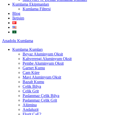
Kumlama Ekipmanları
Kumlama Filtresi
Blog
İletişim
Anadolu
Kumlama
Kumlama Kumları
Beyaz Aluminyum Oksit
Kahverengi Aluminyum Oksit
Pembe Aluminyum Oksit
Garnet Kumu
Cam Küre
Mavi Aluminyum Oksit
Bazalt Kumu
Çelik Bilya
Çelik Grit
Paslanmaz Çelik Bilya
Paslanmaz Çelik Grit
Alümina
Andaluzit
Florit CaF2