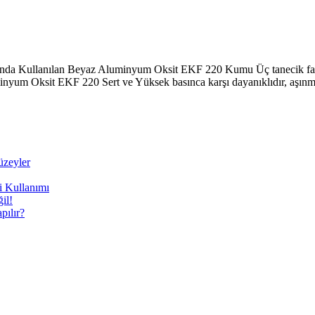
a Kullanılan Beyaz Aluminyum Oksit EKF 220 Kumu Üç tanecik farkl
yum Oksit EKF 220 Sert ve Yüksek basınca karşı dayanıklıdır, aşınma
üzeyler
i Kullanımı
il!
ılır?