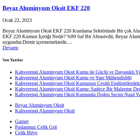
Beyaz Aluminyum Oksit EKF 220
Ocak 22, 2023
Beyaz Aluminyum Oksit EKF 220 Kumlama Sektöründe Bir çok Aland
EKF 220 Kumun İçeriği Nedir? %99 Saf Bir Abrasivdir, Beyaz Alumin
uygundur.Demir içermemektedir.…
Devamı
Son Yazılar
Kahverengi Aluminyum Oksit Kumu ile Güçlü ve Dayanıklı Y
Kahverengi Aluminyum Oksit Kumu ve Yapı Mühendisliği
Kahverengi Aluminyum Oksit Kumunun Çeşitli Endüstrilerdek
Kahverengi Aluminyum Oksit Kumu: Sadece Bir Malzeme Değ
Kahverengi Aluminyum Oksit Kumunda Doğru Seçim Nasıl Yap
Beyaz Aluminyum Oksit
Kahverengi Aluminyum Oksit
Garnet
Paslanmaz Çelik Grit
Çelik Bilye