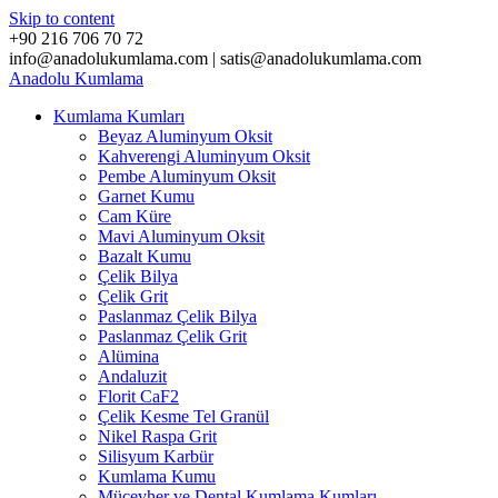
Skip to content
+90 216 706 70 72
info@anadolukumlama.com | satis@anadolukumlama.com
Anadolu
Kumlama
Kumlama Kumları
Beyaz Aluminyum Oksit
Kahverengi Aluminyum Oksit
Pembe Aluminyum Oksit
Garnet Kumu
Cam Küre
Mavi Aluminyum Oksit
Bazalt Kumu
Çelik Bilya
Çelik Grit
Paslanmaz Çelik Bilya
Paslanmaz Çelik Grit
Alümina
Andaluzit
Florit CaF2
Çelik Kesme Tel Granül
Nikel Raspa Grit
Silisyum Karbür
Kumlama Kumu
Mücevher ve Dental Kumlama Kumları