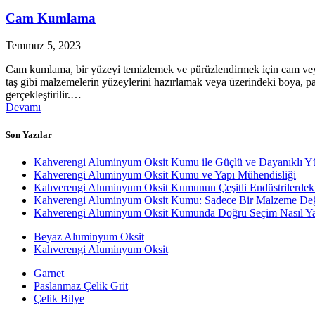
Cam Kumlama
Temmuz 5, 2023
Cam kumlama, bir yüzeyi temizlemek ve pürüzlendirmek için cam veya
taş gibi malzemelerin yüzeylerini hazırlamak veya üzerindeki boya, pa
gerçekleştirilir.…
Devamı
Son Yazılar
Kahverengi Aluminyum Oksit Kumu ile Güçlü ve Dayanıklı Y
Kahverengi Aluminyum Oksit Kumu ve Yapı Mühendisliği
Kahverengi Aluminyum Oksit Kumunun Çeşitli Endüstrilerdek
Kahverengi Aluminyum Oksit Kumu: Sadece Bir Malzeme Değ
Kahverengi Aluminyum Oksit Kumunda Doğru Seçim Nasıl Yap
Beyaz Aluminyum Oksit
Kahverengi Aluminyum Oksit
Garnet
Paslanmaz Çelik Grit
Çelik Bilye