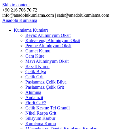
Skip to content
+90 216 706 70 72
info@anadolukumlama.com | satis@anadolukumlama.com
Anadolu
Kumlama
Kumlama Kumları
Beyaz Aluminyum Oksit
Kahverengi Aluminyum Oksit
Pembe Aluminyum Oksit
Garnet Kumu
Cam Küre
Mavi Aluminyum Oksit
Bazalt Kumu
Çelik Bilya
Çelik Grit
Paslanmaz Çelik Bilya
Paslanmaz Çelik Grit
Alümina
Andaluzit
Florit CaF2
Çelik Kesme Tel Granül
Nikel Raspa Grit
Silisyum Karbür
Kumlama Kumu
Mücevher ve Dental Kumlama Kumları