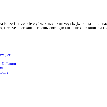
 benzeri malzemelere yüksek hızda kum veya başka bir aşındırıcı madd
s, kireç ve diğer kalıntıları temizlemek için kullanılır. Cam kumlama iş
üzeyler
i Kullanımı
il!
ılır?