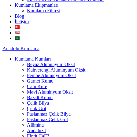
Kumlama Ekipmanları
Kumlama Filtresi
Blog
İletişim
Anadolu
Kumlama
Kumlama Kumları
Beyaz Aluminyum Oksit
Kahverengi Aluminyum Oksit
Pembe Aluminyum Oksit
Garnet Kumu
Cam Küre
Mavi Aluminyum Oksit
Bazalt Kumu
Çelik Bilya
Çelik Grit
Paslanmaz Çelik Bilya
Paslanmaz Çelik Grit
Alümina
Andaluzit
Florit CaF2