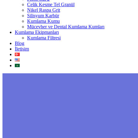
Çelik Kesme Tel Granül
Nikel Raspa Grit
Silisyum Karbür
Kumlama Kumu
Mücevher ve Dental Kumlama Kumları
Kumlama Ekipmanları
Kumlama Filtresi
Blog
İletişim