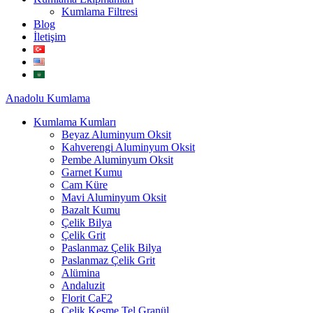
Kumlama Filtresi
Blog
İletişim
Anadolu
Kumlama
Kumlama Kumları
Beyaz Aluminyum Oksit
Kahverengi Aluminyum Oksit
Pembe Aluminyum Oksit
Garnet Kumu
Cam Küre
Mavi Aluminyum Oksit
Bazalt Kumu
Çelik Bilya
Çelik Grit
Paslanmaz Çelik Bilya
Paslanmaz Çelik Grit
Alümina
Andaluzit
Florit CaF2
Çelik Kesme Tel Granül