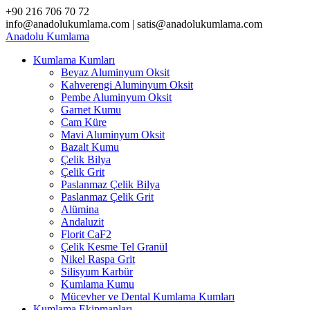
Skip
+90 216 706 70 72
to
info@anadolukumlama.com | satis@anadolukumlama.com
content
Anadolu
Kumlama
Kumlama Kumları
Beyaz Aluminyum Oksit
Kahverengi Aluminyum Oksit
Pembe Aluminyum Oksit
Garnet Kumu
Cam Küre
Mavi Aluminyum Oksit
Bazalt Kumu
Çelik Bilya
Çelik Grit
Paslanmaz Çelik Bilya
Paslanmaz Çelik Grit
Alümina
Andaluzit
Florit CaF2
Çelik Kesme Tel Granül
Nikel Raspa Grit
Silisyum Karbür
Kumlama Kumu
Mücevher ve Dental Kumlama Kumları
Kumlama Ekipmanları