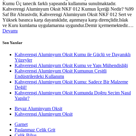
Kumu Üç tanecik farklı yapısında kullanıma sunulmaktadır.
Kahverengi Aluminyum Oksit NKF 012 Kumun İçeriği Nedir? %99
Saf Bir Abrasivdir, Kahverengi Aluminyum Oksit NKF 012 Sert ve
Yüksek basınca karşı dayanıklıdır, aşınmaya karşı dirençlidir.Islak
ve Kuru kumlama uygulamarına uygundur.Demir içermemektedir.…
Devamı
Son Yazılar
Kahverengi Aluminyum Oksit Kumu ile Güçlü ve Dayanıklı
Yüzeyler
Kahverengi Aluminyum Oksit Kumu ve Yapı Mühendisliği
Kahverengi Aluminyum Oksit Kumunun Çeşitli
Endüstrilerdeki Kullanımı
Kahverengi Aluminyum Oksit Kumu: Sadece Bir Malzeme
Değil!
Kahverengi Aluminyum Oksit Kumunda Doğru Seçim Nasıl
Yapılır?
Beyaz Aluminyum Oksit
Kahverengi Aluminyum Oksit
Garnet
Paslanmaz Çelik Grit
Çelik Bilye