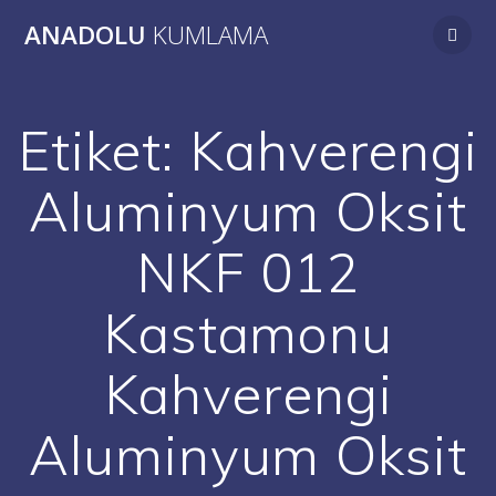
Skip
ANADOLU
KUMLAMA
to
content
Etiket:
Kahverengi
Aluminyum Oksit
NKF 012
Kastamonu
Kahverengi
Aluminyum Oksit