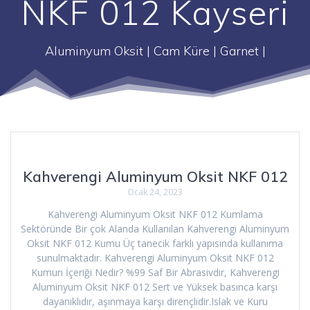
NKF 012 Kayseri
Aluminyum Oksit | Cam Küre | Garnet |
Kahverengi Aluminyum Oksit NKF 012
Ocak 24, 2023
Kahverengi Aluminyum Oksit NKF 012 Kumlama
Sektöründe Bir çok Alanda Kullanılan Kahverengi Aluminyum
Oksit NKF 012 Kumu Üç tanecik farklı yapısında kullanıma
sunulmaktadır. Kahverengi Aluminyum Oksit NKF 012
Kumun İçeriği Nedir? %99 Saf Bir Abrasivdir, Kahverengi
Aluminyum Oksit NKF 012 Sert ve Yüksek basınca karşı
dayanıklıdır, aşınmaya karşı dirençlidir.Islak ve Kuru