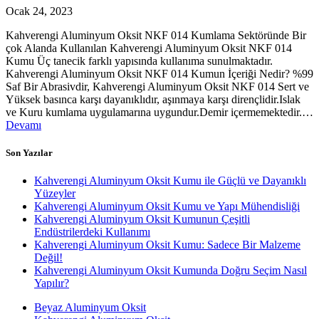
Ocak 24, 2023
Kahverengi Aluminyum Oksit NKF 014 Kumlama Sektöründe Bir
çok Alanda Kullanılan Kahverengi Aluminyum Oksit NKF 014
Kumu Üç tanecik farklı yapısında kullanıma sunulmaktadır.
Kahverengi Aluminyum Oksit NKF 014 Kumun İçeriği Nedir? %99
Saf Bir Abrasivdir, Kahverengi Aluminyum Oksit NKF 014 Sert ve
Yüksek basınca karşı dayanıklıdır, aşınmaya karşı dirençlidir.Islak
ve Kuru kumlama uygulamarına uygundur.Demir içermemektedir.…
Devamı
Son Yazılar
Kahverengi Aluminyum Oksit Kumu ile Güçlü ve Dayanıklı
Yüzeyler
Kahverengi Aluminyum Oksit Kumu ve Yapı Mühendisliği
Kahverengi Aluminyum Oksit Kumunun Çeşitli
Endüstrilerdeki Kullanımı
Kahverengi Aluminyum Oksit Kumu: Sadece Bir Malzeme
Değil!
Kahverengi Aluminyum Oksit Kumunda Doğru Seçim Nasıl
Yapılır?
Beyaz Aluminyum Oksit