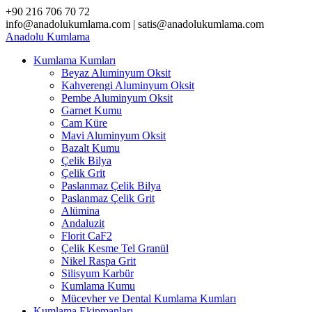
Skip
+90 216 706 70 72
to
info@anadolukumlama.com | satis@anadolukumlama.com
content
Anadolu
Kumlama
Kumlama Kumları
Beyaz Aluminyum Oksit
Kahverengi Aluminyum Oksit
Pembe Aluminyum Oksit
Garnet Kumu
Cam Küre
Mavi Aluminyum Oksit
Bazalt Kumu
Çelik Bilya
Çelik Grit
Paslanmaz Çelik Bilya
Paslanmaz Çelik Grit
Alümina
Andaluzit
Florit CaF2
Çelik Kesme Tel Granül
Nikel Raspa Grit
Silisyum Karbür
Kumlama Kumu
Mücevher ve Dental Kumlama Kumları
Kumlama Ekipmanları