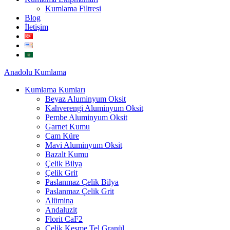
Kumlama Filtresi
Blog
İletişim
Anadolu
Kumlama
Kumlama Kumları
Beyaz Aluminyum Oksit
Kahverengi Aluminyum Oksit
Pembe Aluminyum Oksit
Garnet Kumu
Cam Küre
Mavi Aluminyum Oksit
Bazalt Kumu
Çelik Bilya
Çelik Grit
Paslanmaz Çelik Bilya
Paslanmaz Çelik Grit
Alümina
Andaluzit
Florit CaF2
Çelik Kesme Tel Granül