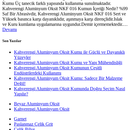
Kumu Üç tanecik farklı yapısında kullanıma sunulmaktadır.
Kahverengi Aluminyum Oksit NKF 016 Kumun İçeriği Nedir? %99
Saf Bir Abrasivdir, Kahverengi Aluminyum Oksit NKF 016 Sert ve
Yüksek basınca karşı dayanıklıdır, aşınmaya karşı dirençlidir.Islak
ve Kuru kumlama uygulamarına uygundur.Demir içermemektedir.…
Devamı
Son Yazılar
Kahverengi Aluminyum Oksit Kumu ile Güçlü ve Dayanıklı
Yüzeyler
Kahverengi Aluminyum Oksit Kumu ve Yapı Mühendisliği
Kahverengi Aluminyum Oksit Kumunun Çeşitli
Endüstrilerdeki Kullanımı
Kahverengi Aluminyum Oksit Kumu: Sadece Bir Malzeme
Değil!
Kahverengi Aluminyum Oksit Kumunda Doğru Seçim Nasıl
Yapılır?
Beyaz Aluminyum Oksit
Kahverengi Aluminyum Oksit
Garnet
Paslanmaz Çelik Grit
Çelik Bilye