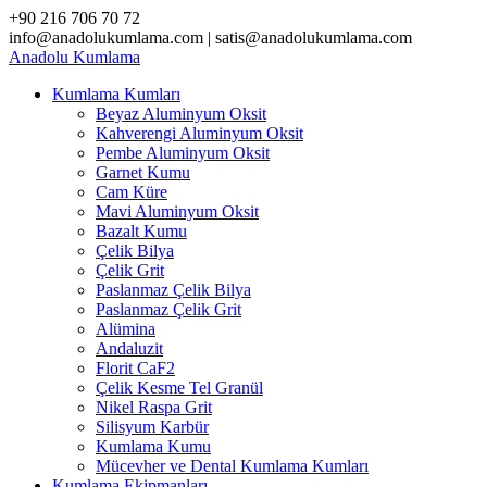
Skip
+90 216 706 70 72
to
info@anadolukumlama.com | satis@anadolukumlama.com
content
Anadolu
Kumlama
Kumlama Kumları
Beyaz Aluminyum Oksit
Kahverengi Aluminyum Oksit
Pembe Aluminyum Oksit
Garnet Kumu
Cam Küre
Mavi Aluminyum Oksit
Bazalt Kumu
Çelik Bilya
Çelik Grit
Paslanmaz Çelik Bilya
Paslanmaz Çelik Grit
Alümina
Andaluzit
Florit CaF2
Çelik Kesme Tel Granül
Nikel Raspa Grit
Silisyum Karbür
Kumlama Kumu
Mücevher ve Dental Kumlama Kumları
Kumlama Ekipmanları