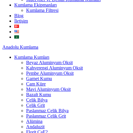
Kumlama Ekipmanları
Kumlama Filtresi
Blog
İletişim
Anadolu
Kumlama
Kumlama Kumları
Beyaz Aluminyum Oksit
Kahverengi Aluminyum Oksit
Pembe Aluminyum Oksit
Garnet Kumu
Cam Küre
Mavi Aluminyum Oksit
Bazalt Kumu
Çelik Bilya
Çelik Grit
Paslanmaz Çelik Bilya
Paslanmaz Çelik Grit
Alümina
Andaluzit
Florit CaF2