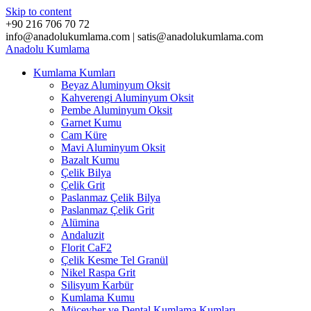
Skip to content
+90 216 706 70 72
info@anadolukumlama.com | satis@anadolukumlama.com
Anadolu
Kumlama
Kumlama Kumları
Beyaz Aluminyum Oksit
Kahverengi Aluminyum Oksit
Pembe Aluminyum Oksit
Garnet Kumu
Cam Küre
Mavi Aluminyum Oksit
Bazalt Kumu
Çelik Bilya
Çelik Grit
Paslanmaz Çelik Bilya
Paslanmaz Çelik Grit
Alümina
Andaluzit
Florit CaF2
Çelik Kesme Tel Granül
Nikel Raspa Grit
Silisyum Karbür
Kumlama Kumu
Mücevher ve Dental Kumlama Kumları