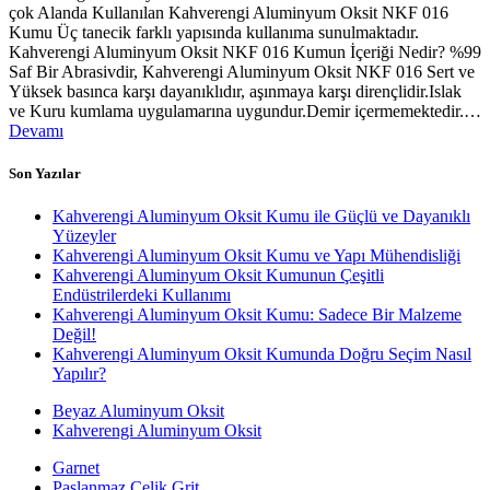
çok Alanda Kullanılan Kahverengi Aluminyum Oksit NKF 016
Kumu Üç tanecik farklı yapısında kullanıma sunulmaktadır.
Kahverengi Aluminyum Oksit NKF 016 Kumun İçeriği Nedir? %99
Saf Bir Abrasivdir, Kahverengi Aluminyum Oksit NKF 016 Sert ve
Yüksek basınca karşı dayanıklıdır, aşınmaya karşı dirençlidir.Islak
ve Kuru kumlama uygulamarına uygundur.Demir içermemektedir.…
Devamı
Son Yazılar
Kahverengi Aluminyum Oksit Kumu ile Güçlü ve Dayanıklı
Yüzeyler
Kahverengi Aluminyum Oksit Kumu ve Yapı Mühendisliği
Kahverengi Aluminyum Oksit Kumunun Çeşitli
Endüstrilerdeki Kullanımı
Kahverengi Aluminyum Oksit Kumu: Sadece Bir Malzeme
Değil!
Kahverengi Aluminyum Oksit Kumunda Doğru Seçim Nasıl
Yapılır?
Beyaz Aluminyum Oksit
Kahverengi Aluminyum Oksit
Garnet
Paslanmaz Çelik Grit