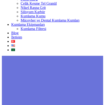
Çelik Kesme Tel Granül
Nikel Raspa Grit
Silisyum Karbür
Kumlama Kumu
Mücevher ve Dental Kumlama Kumları
Kumlama Ekipmanları
Kumlama Filtresi
Blog
İletişim