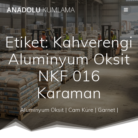
Skip
ANADOLU
KUMLAMA
to
content
Etiket:
Kahverengi
Aluminyum Oksit
NKF 016
Karaman
Aluminyum Oksit | Cam Küre | Garnet |