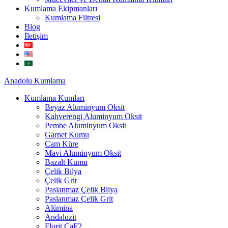
Kumlama Ekipmanları
Kumlama Filtresi
Blog
İletişim
Anadolu
Kumlama
Kumlama Kumları
Beyaz Aluminyum Oksit
Kahverengi Aluminyum Oksit
Pembe Aluminyum Oksit
Garnet Kumu
Cam Küre
Mavi Aluminyum Oksit
Bazalt Kumu
Çelik Bilya
Çelik Grit
Paslanmaz Çelik Bilya
Paslanmaz Çelik Grit
Alümina
Andaluzit
Florit CaF2