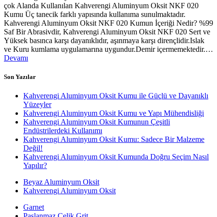
çok Alanda Kullanılan Kahverengi Aluminyum Oksit NKF 020
Kumu Üç tanecik farklı yapısında kullanıma sunulmaktadır.
Kahverengi Aluminyum Oksit NKF 020 Kumun İçeriği Nedir? %99
Saf Bir Abrasivdir, Kahverengi Aluminyum Oksit NKF 020 Sert ve
Yüksek basınca karşı dayanıklıdır, aşınmaya karşı dirençlidir.Islak
ve Kuru kumlama uygulamarına uygundur.Demir içermemektedir.…
Devamı
Son Yazılar
Kahverengi Aluminyum Oksit Kumu ile Güçlü ve Dayanıklı
Yüzeyler
Kahverengi Aluminyum Oksit Kumu ve Yapı Mühendisliği
Kahverengi Aluminyum Oksit Kumunun Çeşitli
Endüstrilerdeki Kullanımı
Kahverengi Aluminyum Oksit Kumu: Sadece Bir Malzeme
Değil!
Kahverengi Aluminyum Oksit Kumunda Doğru Seçim Nasıl
Yapılır?
Beyaz Aluminyum Oksit
Kahverengi Aluminyum Oksit
Garnet
Paslanmaz Çelik Grit