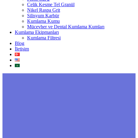
Çelik Kesme Tel Granül
Nikel Raspa Grit
Silisyum Karbür
Kumlama Kumu
Mücevher ve Dental Kumlama Kumları
Kumlama Ekipmanları
Kumlama Filtresi
Blog
İletişim