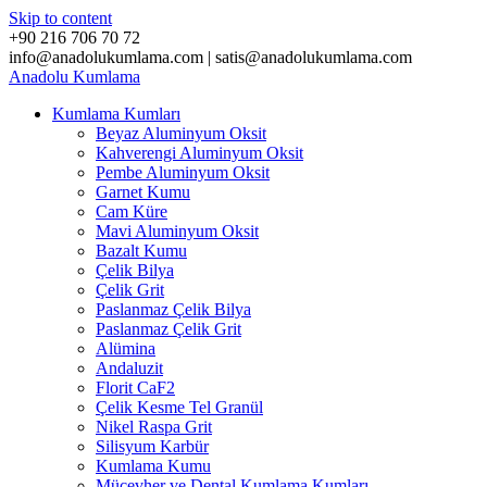
Skip to content
+90 216 706 70 72
info@anadolukumlama.com | satis@anadolukumlama.com
Anadolu
Kumlama
Kumlama Kumları
Beyaz Aluminyum Oksit
Kahverengi Aluminyum Oksit
Pembe Aluminyum Oksit
Garnet Kumu
Cam Küre
Mavi Aluminyum Oksit
Bazalt Kumu
Çelik Bilya
Çelik Grit
Paslanmaz Çelik Bilya
Paslanmaz Çelik Grit
Alümina
Andaluzit
Florit CaF2
Çelik Kesme Tel Granül
Nikel Raspa Grit
Silisyum Karbür
Kumlama Kumu
Mücevher ve Dental Kumlama Kumları