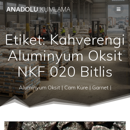
Skip
ANADOLU
KUMLAMA
to
content
Etiket:
Kahverengi
Aluminyum Oksit
NKF 020 Bitlis
Aluminyum Oksit | Cam Küre | Garnet |