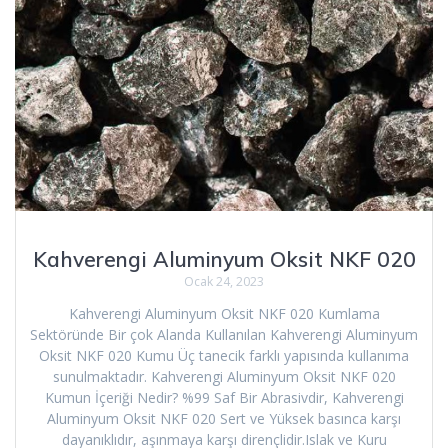
Kahverengi Aluminyum Oksit NKF 020
Ocak 24, 2023
Kahverengi Aluminyum Oksit NKF 020 Kumlama
Sektöründe Bir çok Alanda Kullanılan Kahverengi Aluminyum
Oksit NKF 020 Kumu Üç tanecik farklı yapısında kullanıma
sunulmaktadır. Kahverengi Aluminyum Oksit NKF 020
Kumun İçeriği Nedir? %99 Saf Bir Abrasivdir, Kahverengi
Aluminyum Oksit NKF 020 Sert ve Yüksek basınca karşı
dayanıklıdır, aşınmaya karşı dirençlidir.Islak ve Kuru