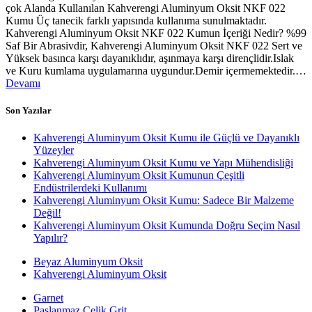
çok Alanda Kullanılan Kahverengi Aluminyum Oksit NKF 022
Kumu Üç tanecik farklı yapısında kullanıma sunulmaktadır.
Kahverengi Aluminyum Oksit NKF 022 Kumun İçeriği Nedir? %99
Saf Bir Abrasivdir, Kahverengi Aluminyum Oksit NKF 022 Sert ve
Yüksek basınca karşı dayanıklıdır, aşınmaya karşı dirençlidir.Islak
ve Kuru kumlama uygulamarına uygundur.Demir içermemektedir.…
Devamı
Son Yazılar
Kahverengi Aluminyum Oksit Kumu ile Güçlü ve Dayanıklı
Yüzeyler
Kahverengi Aluminyum Oksit Kumu ve Yapı Mühendisliği
Kahverengi Aluminyum Oksit Kumunun Çeşitli
Endüstrilerdeki Kullanımı
Kahverengi Aluminyum Oksit Kumu: Sadece Bir Malzeme
Değil!
Kahverengi Aluminyum Oksit Kumunda Doğru Seçim Nasıl
Yapılır?
Beyaz Aluminyum Oksit
Kahverengi Aluminyum Oksit
Garnet
Paslanmaz Çelik Grit