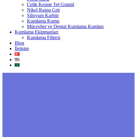
Çelik Kesme Tel Granül
Nikel Raspa Grit
Silisyum Karbür
Kumlama Kumu
Mücevher ve Dental Kumlama Kumları
Kumlama Ekipmanları
Kumlama Filtresi
Blog
İletişim