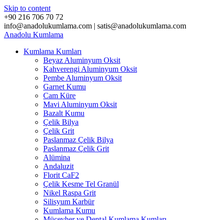
Skip to content
+90 216 706 70 72
info@anadolukumlama.com | satis@anadolukumlama.com
Anadolu
Kumlama
Kumlama Kumları
Beyaz Aluminyum Oksit
Kahverengi Aluminyum Oksit
Pembe Aluminyum Oksit
Garnet Kumu
Cam Küre
Mavi Aluminyum Oksit
Bazalt Kumu
Çelik Bilya
Çelik Grit
Paslanmaz Çelik Bilya
Paslanmaz Çelik Grit
Alümina
Andaluzit
Florit CaF2
Çelik Kesme Tel Granül
Nikel Raspa Grit
Silisyum Karbür
Kumlama Kumu
Mücevher ve Dental Kumlama Kumları