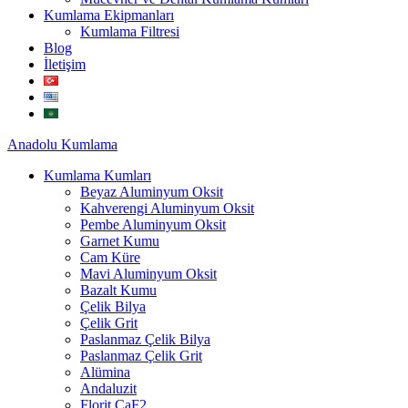
Kumlama Ekipmanları
Kumlama Filtresi
Blog
İletişim
Anadolu
Kumlama
Kumlama Kumları
Beyaz Aluminyum Oksit
Kahverengi Aluminyum Oksit
Pembe Aluminyum Oksit
Garnet Kumu
Cam Küre
Mavi Aluminyum Oksit
Bazalt Kumu
Çelik Bilya
Çelik Grit
Paslanmaz Çelik Bilya
Paslanmaz Çelik Grit
Alümina
Andaluzit
Florit CaF2