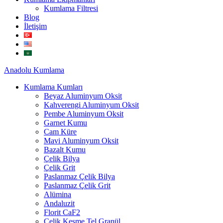
Kumlama Filtresi
Blog
İletişim
Anadolu
Kumlama
Kumlama Kumları
Beyaz Aluminyum Oksit
Kahverengi Aluminyum Oksit
Pembe Aluminyum Oksit
Garnet Kumu
Cam Küre
Mavi Aluminyum Oksit
Bazalt Kumu
Çelik Bilya
Çelik Grit
Paslanmaz Çelik Bilya
Paslanmaz Çelik Grit
Alümina
Andaluzit
Florit CaF2
Çelik Kesme Tel Granül