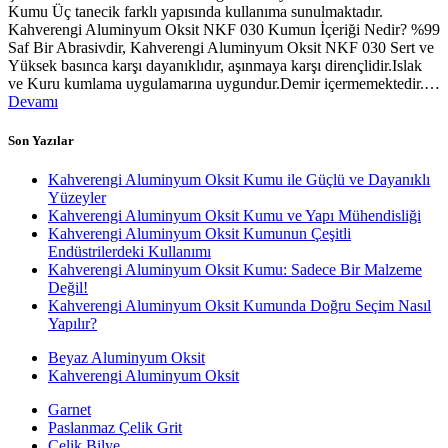
Kumu Üç tanecik farklı yapısında kullanıma sunulmaktadır.
Kahverengi Aluminyum Oksit NKF 030 Kumun İçeriği Nedir? %99
Saf Bir Abrasivdir, Kahverengi Aluminyum Oksit NKF 030 Sert ve
Yüksek basınca karşı dayanıklıdır, aşınmaya karşı dirençlidir.Islak
ve Kuru kumlama uygulamarına uygundur.Demir içermemektedir.…
Devamı
Son Yazılar
Kahverengi Aluminyum Oksit Kumu ile Güçlü ve Dayanıklı
Yüzeyler
Kahverengi Aluminyum Oksit Kumu ve Yapı Mühendisliği
Kahverengi Aluminyum Oksit Kumunun Çeşitli
Endüstrilerdeki Kullanımı
Kahverengi Aluminyum Oksit Kumu: Sadece Bir Malzeme
Değil!
Kahverengi Aluminyum Oksit Kumunda Doğru Seçim Nasıl
Yapılır?
Beyaz Aluminyum Oksit
Kahverengi Aluminyum Oksit
Garnet
Paslanmaz Çelik Grit
Çelik Bilye