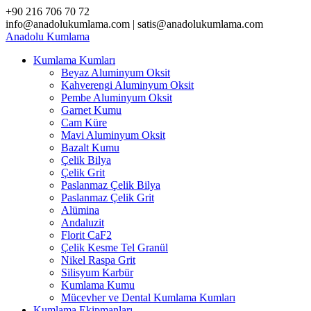
Skip
+90 216 706 70 72
to
info@anadolukumlama.com | satis@anadolukumlama.com
content
Anadolu
Kumlama
Kumlama Kumları
Beyaz Aluminyum Oksit
Kahverengi Aluminyum Oksit
Pembe Aluminyum Oksit
Garnet Kumu
Cam Küre
Mavi Aluminyum Oksit
Bazalt Kumu
Çelik Bilya
Çelik Grit
Paslanmaz Çelik Bilya
Paslanmaz Çelik Grit
Alümina
Andaluzit
Florit CaF2
Çelik Kesme Tel Granül
Nikel Raspa Grit
Silisyum Karbür
Kumlama Kumu
Mücevher ve Dental Kumlama Kumları
Kumlama Ekipmanları