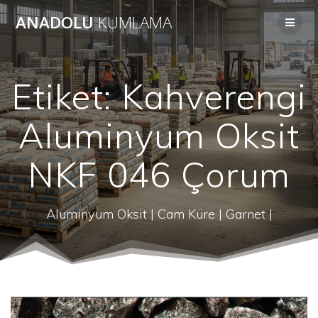
Skip
ANADOLU
KUMLAMA
to
content
Etiket:
Kahverengi
Aluminyum Oksit
NKF 046 Çorum
Aluminyum Oksit | Cam Küre | Garnet |