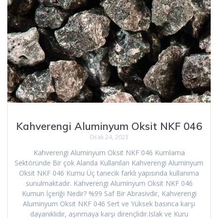
Kahverengi Aluminyum Oksit NKF 046
Ocak 24, 2023
Kahverengi Aluminyum Oksit NKF 046 Kumlama
Sektöründe Bir çok Alanda Kullanılan Kahverengi Aluminyum
Oksit NKF 046 Kumu Üç tanecik farklı yapısında kullanıma
sunulmaktadır. Kahverengi Aluminyum Oksit NKF 046
Kumun İçeriği Nedir? %99 Saf Bir Abrasivdir, Kahverengi
Aluminyum Oksit NKF 046 Sert ve Yüksek basınca karşı
dayanıklıdır, aşınmaya karşı dirençlidir.Islak ve Kuru