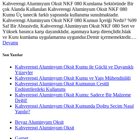
Kahverengi Aluminyum Oksit NKF 080 Kumlama Sektöründe Bir
çok Alanda Kullanılan Kahverengi Aluminyum Oksit NKF 080
Kumu Üç tanecik farklı yapısında kullanıma sunulmaktadır.
Kahverengi Aluminyum Oksit NKF 080 Kumun İçeriği Nedir? %99
Saf Bir Abrasivdir, Kahverengi Aluminyum Oksit NKF 080 Sert ve
Yüksek basınca karşı dayanıklıdır, aşınmaya karşı dirençlidir.Islak
ve Kuru kumlama uygulamarına uygundur.Demir içermemektedir.…
Devamı
Son Yazılar
Kahverengi Aluminyum Oksit Kumu ile Güçlü ve Dayanıklı
Yüzeyler
Kahverengi Aluminyum Oksit Kumu ve Yapı Mühendisliği
Kahverengi Aluminyum Oksit Kumunun Çeşitli
Endüstrilerdeki Kullanımı
Kahverengi Aluminyum Oksit Kumu: Sadece Bir Malzeme
Değil!
Kahverengi Aluminyum Oksit Kumunda Doğru Seçim Nasıl
Yapılır?
Beyaz Aluminyum Oksit
Kahverengi Aluminyum Oksit
Garnet