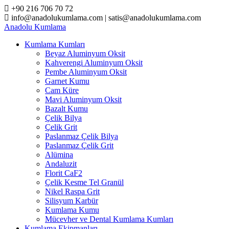
Skip
+90 216 706 70 72
to
info@anadolukumlama.com | satis@anadolukumlama.com
content
Anadolu
Kumlama
Kumlama Kumları
Beyaz Aluminyum Oksit
Kahverengi Aluminyum Oksit
Pembe Aluminyum Oksit
Garnet Kumu
Cam Küre
Mavi Aluminyum Oksit
Bazalt Kumu
Çelik Bilya
Çelik Grit
Paslanmaz Çelik Bilya
Paslanmaz Çelik Grit
Alümina
Andaluzit
Florit CaF2
Çelik Kesme Tel Granül
Nikel Raspa Grit
Silisyum Karbür
Kumlama Kumu
Mücevher ve Dental Kumlama Kumları
Kumlama Ekipmanları