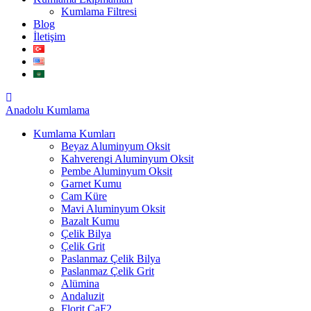
Kumlama Filtresi
Blog
İletişim
Anadolu
Kumlama
Kumlama Kumları
Beyaz Aluminyum Oksit
Kahverengi Aluminyum Oksit
Pembe Aluminyum Oksit
Garnet Kumu
Cam Küre
Mavi Aluminyum Oksit
Bazalt Kumu
Çelik Bilya
Çelik Grit
Paslanmaz Çelik Bilya
Paslanmaz Çelik Grit
Alümina
Andaluzit
Florit CaF2