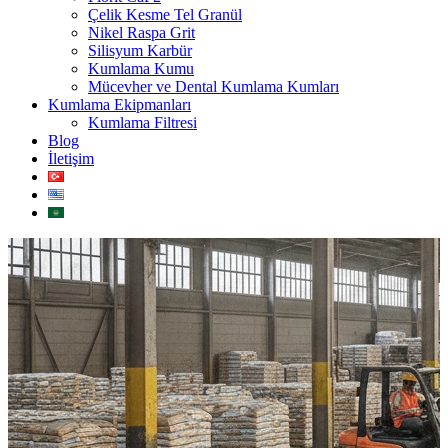
Çelik Kesme Tel Granül
Nikel Raspa Grit
Silisyum Karbür
Kumlama Kumu
Mücevher ve Dental Kumlama Kumları
Kumlama Ekipmanları
Kumlama Filtresi
Blog
İletişim