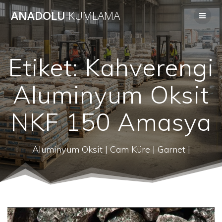
Skip
ANADOLU
KUMLAMA
to
content
Etiket:
Kahverengi
Aluminyum Oksit
NKF 150 Amasya
Aluminyum Oksit | Cam Küre | Garnet |