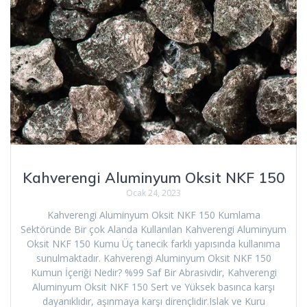
Kahverengi Aluminyum Oksit NKF 150
Ocak 24, 2023
Kahverengi Aluminyum Oksit NKF 150 Kumlama
Sektöründe Bir çok Alanda Kullanılan Kahverengi Aluminyum
Oksit NKF 150 Kumu Üç tanecik farklı yapısında kullanıma
sunulmaktadır. Kahverengi Aluminyum Oksit NKF 150
Kumun İçeriği Nedir? %99 Saf Bir Abrasivdir, Kahverengi
Aluminyum Oksit NKF 150 Sert ve Yüksek basınca karşı
dayanıklıdır, aşınmaya karşı dirençlidir.Islak ve Kuru