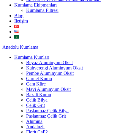
Kumlama Ekipmanları
Kumlama Filtresi
Blog
İletişim
Anadolu
Kumlama
Kumlama Kumları
Beyaz Aluminyum Oksit
Kahverengi Aluminyum Oksit
Pembe Aluminyum Oksit
Garnet Kumu
Cam Küre
Mavi Aluminyum Oksit
Bazalt Kumu
Çelik Bilya
Çelik Grit
Paslanmaz Çelik Bilya
Paslanmaz Çelik Grit
Alümina
Andaluzit
Florit CaF2