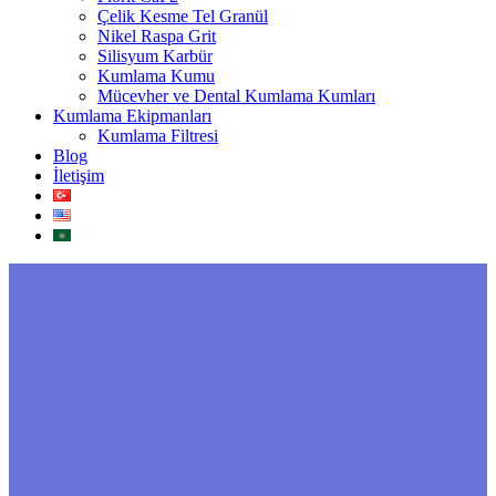
Çelik Kesme Tel Granül
Nikel Raspa Grit
Silisyum Karbür
Kumlama Kumu
Mücevher ve Dental Kumlama Kumları
Kumlama Ekipmanları
Kumlama Filtresi
Blog
İletişim