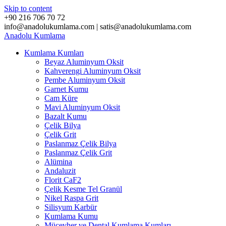
Skip to content
+90 216 706 70 72
info@anadolukumlama.com | satis@anadolukumlama.com
Anadolu
Kumlama
Kumlama Kumları
Beyaz Aluminyum Oksit
Kahverengi Aluminyum Oksit
Pembe Aluminyum Oksit
Garnet Kumu
Cam Küre
Mavi Aluminyum Oksit
Bazalt Kumu
Çelik Bilya
Çelik Grit
Paslanmaz Çelik Bilya
Paslanmaz Çelik Grit
Alümina
Andaluzit
Florit CaF2
Çelik Kesme Tel Granül
Nikel Raspa Grit
Silisyum Karbür
Kumlama Kumu
Mücevher ve Dental Kumlama Kumları