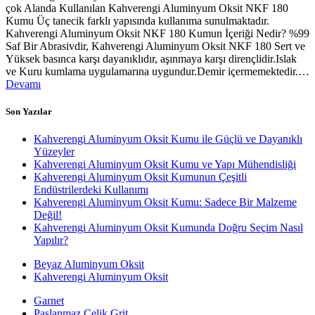
çok Alanda Kullanılan Kahverengi Aluminyum Oksit NKF 180
Kumu Üç tanecik farklı yapısında kullanıma sunulmaktadır.
Kahverengi Aluminyum Oksit NKF 180 Kumun İçeriği Nedir? %99
Saf Bir Abrasivdir, Kahverengi Aluminyum Oksit NKF 180 Sert ve
Yüksek basınca karşı dayanıklıdır, aşınmaya karşı dirençlidir.Islak
ve Kuru kumlama uygulamarına uygundur.Demir içermemektedir.…
Devamı
Son Yazılar
Kahverengi Aluminyum Oksit Kumu ile Güçlü ve Dayanıklı
Yüzeyler
Kahverengi Aluminyum Oksit Kumu ve Yapı Mühendisliği
Kahverengi Aluminyum Oksit Kumunun Çeşitli
Endüstrilerdeki Kullanımı
Kahverengi Aluminyum Oksit Kumu: Sadece Bir Malzeme
Değil!
Kahverengi Aluminyum Oksit Kumunda Doğru Seçim Nasıl
Yapılır?
Beyaz Aluminyum Oksit
Kahverengi Aluminyum Oksit
Garnet
Paslanmaz Çelik Grit