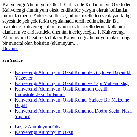
Kahverengi Alüminyum Oksit: Endüstride Kullanımı ve Özellikleri
Kahverengi aluminyum oksit, endüstride yaygın olarak kullanılan
bir malzemedir. Yüksek sertlik, aşındırıcı özellikleri ve dayanıklılığı
sayesinde pek çok farklı uygulamada tercih edilmektedir. Bu
makalede, kahverengi aluminyum oksitin özelliklerini, kullanım
alanlarını ve endüstrideki önemini inceleyeceğiz. 1. Kahverengi
Alüminyum Oksitin Özellikleri Kahverengi aluminyum oksit, doğal
bir mineral olan boksitin (alüminyum…
Devamı
Son Yazılar
Kahverengi Aluminyum Oksit Kumu ile Güçlü ve Dayanıklı
Yüzeyler
Kahverengi Aluminyum Oksit Kumu ve Yapı Mühendisliği
Kahverengi Aluminyum Oksit Kumunun Çeşitli
Endüstrilerdeki Kullanımı
Kahverengi Aluminyum Oksit Kumu: Sadece Bir Malzeme
Değil!
Kahverengi Aluminyum Oksit Kumunda Doğru Seçim Nasıl
Yapılır?
Beyaz Aluminyum Oksit
Kahverengi Aluminyum Oksit