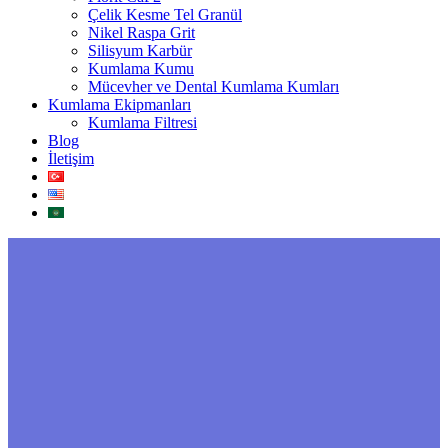
Çelik Kesme Tel Granül
Nikel Raspa Grit
Silisyum Karbür
Kumlama Kumu
Mücevher ve Dental Kumlama Kumları
Kumlama Ekipmanları
Kumlama Filtresi
Blog
İletişim