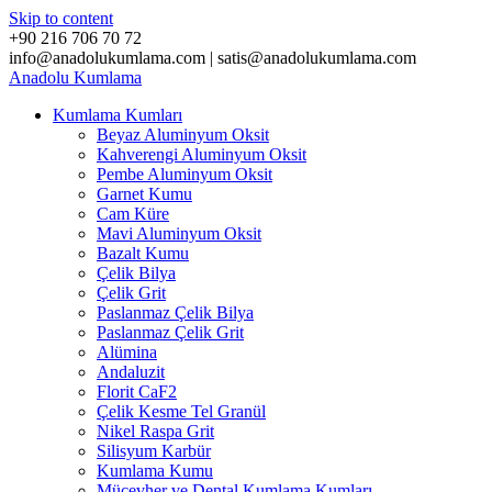
Skip to content
+90 216 706 70 72
info@anadolukumlama.com | satis@anadolukumlama.com
Anadolu
Kumlama
Kumlama Kumları
Beyaz Aluminyum Oksit
Kahverengi Aluminyum Oksit
Pembe Aluminyum Oksit
Garnet Kumu
Cam Küre
Mavi Aluminyum Oksit
Bazalt Kumu
Çelik Bilya
Çelik Grit
Paslanmaz Çelik Bilya
Paslanmaz Çelik Grit
Alümina
Andaluzit
Florit CaF2
Çelik Kesme Tel Granül
Nikel Raspa Grit
Silisyum Karbür
Kumlama Kumu
Mücevher ve Dental Kumlama Kumları