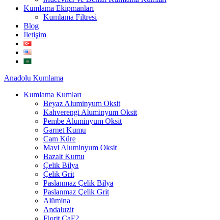
Kumlama Ekipmanları
Kumlama Filtresi
Blog
İletişim
Anadolu
Kumlama
Kumlama Kumları
Beyaz Aluminyum Oksit
Kahverengi Aluminyum Oksit
Pembe Aluminyum Oksit
Garnet Kumu
Cam Küre
Mavi Aluminyum Oksit
Bazalt Kumu
Çelik Bilya
Çelik Grit
Paslanmaz Çelik Bilya
Paslanmaz Çelik Grit
Alümina
Andaluzit
Florit CaF2