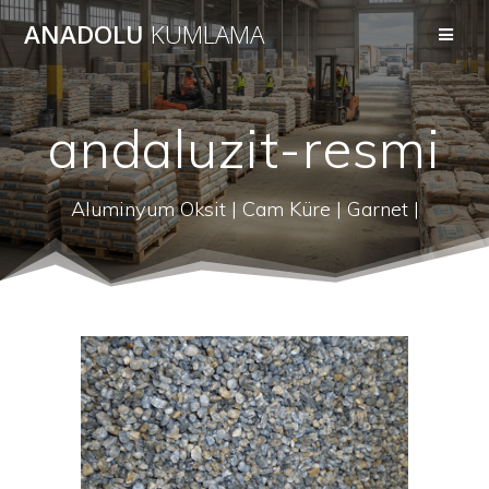
Skip
ANADOLU
KUMLAMA
to
content
andaluzit-resmi
Aluminyum Oksit | Cam Küre | Garnet |