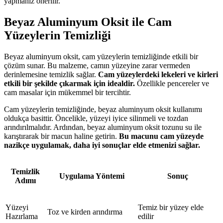
yapmanız önerilir.
Beyaz Aluminyum Oksit ile Cam
Yüzeylerin Temizliği
Beyaz aluminyum oksit, cam yüzeylerin temizliğinde etkili bir
çözüm sunar. Bu malzeme, camın yüzeyine zarar vermeden
derinlemesine temizlik sağlar.
Cam yüzeylerdeki lekeleri ve kirleri
etkili bir şekilde çıkarmak için idealdir.
Özellikle pencereler ve
cam masalar için mükemmel bir tercihtir.
Cam yüzeylerin temizliğinde, beyaz aluminyum oksit kullanımı
oldukça basittir. Öncelikle, yüzeyi iyice silinmeli ve tozdan
arındırılmalıdır. Ardından, beyaz aluminyum oksit tozunu su ile
karıştırarak bir macun haline getirin.
Bu macunu cam yüzeyde
nazikçe uygulamak, daha iyi sonuçlar elde etmenizi sağlar.
Temizlik
Uygulama Yöntemi
Sonuç
Adımı
Yüzeyi
Temiz bir yüzey elde
Toz ve kirden arındırma
Hazırlama
edilir