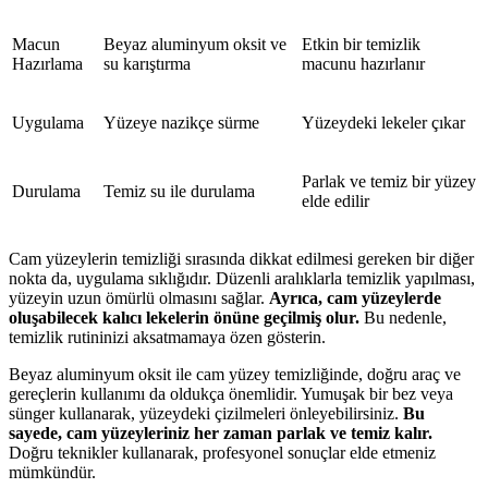
Macun
Beyaz aluminyum oksit ve
Etkin bir temizlik
Hazırlama
su karıştırma
macunu hazırlanır
Uygulama
Yüzeye nazikçe sürme
Yüzeydeki lekeler çıkar
Parlak ve temiz bir yüzey
Durulama
Temiz su ile durulama
elde edilir
Cam yüzeylerin temizliği sırasında dikkat edilmesi gereken bir diğer
nokta da, uygulama sıklığıdır. Düzenli aralıklarla temizlik yapılması,
yüzeyin uzun ömürlü olmasını sağlar.
Ayrıca, cam yüzeylerde
oluşabilecek kalıcı lekelerin önüne geçilmiş olur.
Bu nedenle,
temizlik rutininizi aksatmamaya özen gösterin.
Beyaz aluminyum oksit ile cam yüzey temizliğinde, doğru araç ve
gereçlerin kullanımı da oldukça önemlidir. Yumuşak bir bez veya
sünger kullanarak, yüzeydeki çizilmeleri önleyebilirsiniz.
Bu
sayede, cam yüzeyleriniz her zaman parlak ve temiz kalır.
Doğru teknikler kullanarak, profesyonel sonuçlar elde etmeniz
mümkündür.