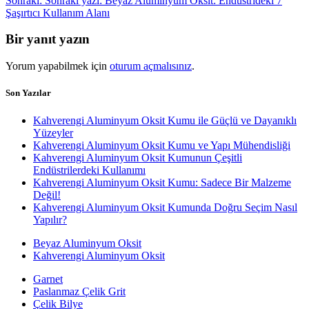
Sonraki:
Sonraki yazı:
Beyaz Aluminyum Oksit: Endüstrideki 7
Şaşırtıcı Kullanım Alanı
Bir yanıt yazın
Yorum yapabilmek için
oturum açmalısınız
.
Son Yazılar
Kahverengi Aluminyum Oksit Kumu ile Güçlü ve Dayanıklı
Yüzeyler
Kahverengi Aluminyum Oksit Kumu ve Yapı Mühendisliği
Kahverengi Aluminyum Oksit Kumunun Çeşitli
Endüstrilerdeki Kullanımı
Kahverengi Aluminyum Oksit Kumu: Sadece Bir Malzeme
Değil!
Kahverengi Aluminyum Oksit Kumunda Doğru Seçim Nasıl
Yapılır?
Beyaz Aluminyum Oksit
Kahverengi Aluminyum Oksit
Garnet
Paslanmaz Çelik Grit
Çelik Bilye