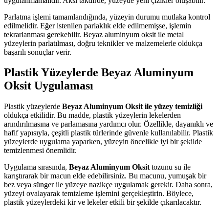
uygulanmamalıdır. Aksi takdirde, yüzeyde yeni çizikler oluşabilir.
Parlatma işlemi tamamlandığında, yüzeyin durumu mutlaka kontrol
edilmelidir. Eğer istenilen parlaklık elde edilmemişse, işlemin
tekrarlanması gerekebilir. Beyaz aluminyum oksit ile metal
yüzeylerin parlatılması, doğru teknikler ve malzemelerle oldukça
başarılı sonuçlar verir.
Plastik Yüzeylerde Beyaz Aluminyum
Oksit Uygulaması
Plastik yüzeylerde
Beyaz Aluminyum Oksit ile yüzey temizliği
oldukça etkilidir. Bu madde, plastik yüzeylerin lekelerden
arındırılmasına ve parlamasına yardımcı olur. Özellikle, dayanıklı ve
hafif yapısıyla, çeşitli plastik türlerinde güvenle kullanılabilir. Plastik
yüzeylerde uygulama yaparken, yüzeyin öncelikle iyi bir şekilde
temizlenmesi önemlidir.
Uygulama sırasında,
Beyaz Aluminyum Oksit
tozunu su ile
karıştırarak bir macun elde edebilirsiniz. Bu macunu, yumuşak bir
bez veya sünger ile yüzeye nazikçe uygulamak gerekir. Daha sonra,
yüzeyi ovalayarak temizleme işlemini gerçekleştirin. Böylece,
plastik yüzeylerdeki kir ve lekeler etkili bir şekilde çıkarılacaktır.