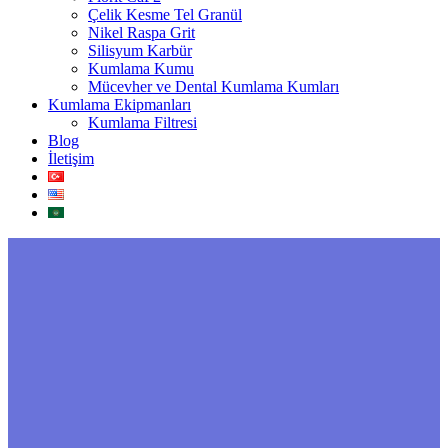
Çelik Kesme Tel Granül
Nikel Raspa Grit
Silisyum Karbür
Kumlama Kumu
Mücevher ve Dental Kumlama Kumları
Kumlama Ekipmanları
Kumlama Filtresi
Blog
İletişim