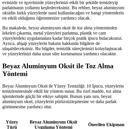
evinizde ve işyerinizde yüzeylerinizi etkili bir şekilde temizleyip
parlatmanın yollarını keşfedeceksiniz. Bu rehber, beyaz aluminyum
oksidin farklı yüzeylerde nasıl kullanılacağını ve hangi yöntemlerin
en etkili olduğunu öğrenmenize yardımcı olacak.
Bu makalede, beyaz aluminyum oksit ile toz alma yönteminden
lekeleri çıkarma, metal yüzeyleri parlatma, plastik ve cam
yüzeylerdeki uygulamalara kadar birçok pratik ipucu bulacaksınız.
Ayrıca, ahşap yüzeylerin bakımı hakkında bilgilere de
ulaşabileceksiniz. Bu bilgiler, temizlik süreçlerinizi kolaylaştıracak
ve yüzeylerinizi daha uzun süre korumanıza yardımcı olacaktır.
Beyaz Aluminyum Oksit ile Toz Alma
Yöntemi
Beyaz Aluminyum Oksit ile Yüzey Temizliği: 10 İpucu, yüzeylerin
temizlenmesinde etkili bir yöntem sunar. Bu özel madde, toz alma
işlemlerinde güçlü bir etkiye sahiptir. Bunun yanı sıra, beyaz
aluminyum oksit, yüzeylerin pürüzsüzleşmesine ve daha parlak
görünmesine yardımcı olur.
Yüzey
Beyaz Aluminyum Oksit
Önerilen Ekipman
Türü
Uygulama Yöntemi