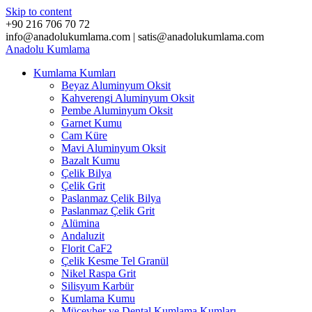
Skip to content
+90 216 706 70 72
info@anadolukumlama.com | satis@anadolukumlama.com
Anadolu
Kumlama
Kumlama Kumları
Beyaz Aluminyum Oksit
Kahverengi Aluminyum Oksit
Pembe Aluminyum Oksit
Garnet Kumu
Cam Küre
Mavi Aluminyum Oksit
Bazalt Kumu
Çelik Bilya
Çelik Grit
Paslanmaz Çelik Bilya
Paslanmaz Çelik Grit
Alümina
Andaluzit
Florit CaF2
Çelik Kesme Tel Granül
Nikel Raspa Grit
Silisyum Karbür
Kumlama Kumu
Mücevher ve Dental Kumlama Kumları