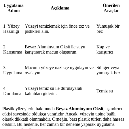
Uygulama
Önerilen
Açıklama
Adımı
Araçlar
1. Yüzey
Yüzeyi temizlemek için önce toz ve
Yumuşak bir
Hazırlığı
pislikleri alın.
bez
2.
Beyaz Aluminyum Oksit ile suyu
Kap ve
Karıştırma
karıştırarak macun oluşturun.
karıştırıcı
3.
Macunu yüzeye nazikçe uygulayın ve
Sünger veya
Uygulama
ovalayın.
yumuşak bez
4.
Yüzeyi temiz su ile durulayarak
Temiz su
Durulama
kalıntıları giderin.
Plastik yüzeylerin bakımında
Beyaz Aluminyum Oksit
, aşındırıcı
etkisi sayesinde oldukça yararlıdır. Ancak, yüzeyin tipine bağlı
olarak dikkatli olunmalıdır. Örneğin, bazı plastik türleri daha hassas
olabilir. Bu nedenle, her zaman bir deneme yaparak uygulama