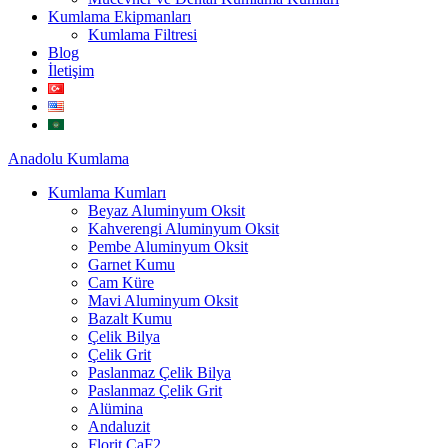
Kumlama Ekipmanları
Kumlama Filtresi
Blog
İletişim
Anadolu
Kumlama
Kumlama Kumları
Beyaz Aluminyum Oksit
Kahverengi Aluminyum Oksit
Pembe Aluminyum Oksit
Garnet Kumu
Cam Küre
Mavi Aluminyum Oksit
Bazalt Kumu
Çelik Bilya
Çelik Grit
Paslanmaz Çelik Bilya
Paslanmaz Çelik Grit
Alümina
Andaluzit
Florit CaF2