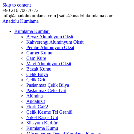
Skip to content
+90 216 706 70 72
info@anadolukumlama.com | satis@anadolukumlama.com
Anadolu
Kumlama
Kumlama Kumları
Beyaz Aluminyum Oksit
Kahverengi Aluminyum Oksit
Pembe Aluminyum Oksit
Garnet Kumu
Cam Küre
Mavi Aluminyum Oksit
Bazalt Kumu
Çelik Bilya
Çelik Grit
Paslanmaz Çelik Bilya
Paslanmaz Çelik Grit
Alümina
Andaluzit
Florit CaF2
Çelik Kesme Tel Granül
Nikel Raspa Grit
Silisyum Karbür
Kumlama Kumu
Mücevher ve Dental Kumlama Kumları