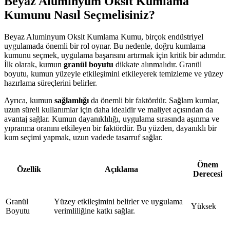
Beyaz Aluminyum Oksit Kumlama
Kumunu Nasıl Seçmelisiniz?
Beyaz Aluminyum Oksit Kumlama Kumu, birçok endüstriyel
uygulamada önemli bir rol oynar. Bu nedenle, doğru kumlama
kumunu seçmek, uygulama başarısını artırmak için kritik bir adımdır.
İlk olarak, kumun
granül boyutu
dikkate alınmalıdır. Granül
boyutu, kumun yüzeyle etkileşimini etkileyerek temizleme ve yüzey
hazırlama süreçlerini belirler.
Ayrıca, kumun
sağlamlığı
da önemli bir faktördür. Sağlam kumlar,
uzun süreli kullanımlar için daha idealdir ve maliyet açısından da
avantaj sağlar. Kumun dayanıklılığı, uygulama sırasında aşınma ve
yıpranma oranını etkileyen bir faktördür. Bu yüzden, dayanıklı bir
kum seçimi yapmak, uzun vadede tasarruf sağlar.
Önem
Özellik
Açıklama
Derecesi
Granül
Yüzey etkileşimini belirler ve uygulama
Yüksek
Boyutu
verimliliğine katkı sağlar.