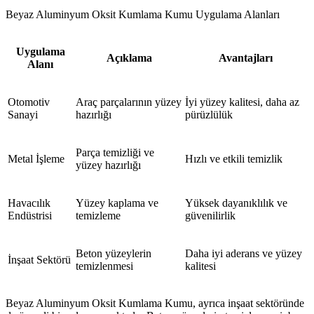
Beyaz Aluminyum Oksit Kumlama Kumu Uygulama Alanları
Uygulama
Açıklama
Avantajları
Alanı
Otomotiv
Araç parçalarının yüzey
İyi yüzey kalitesi, daha az
Sanayi
hazırlığı
pürüzlülük
Parça temizliği ve
Metal İşleme
Hızlı ve etkili temizlik
yüzey hazırlığı
Havacılık
Yüzey kaplama ve
Yüksek dayanıklılık ve
Endüstrisi
temizleme
güvenilirlik
Beton yüzeylerin
Daha iyi aderans ve yüzey
İnşaat Sektörü
temizlenmesi
kalitesi
Beyaz Aluminyum Oksit Kumlama Kumu, ayrıca inşaat sektöründe