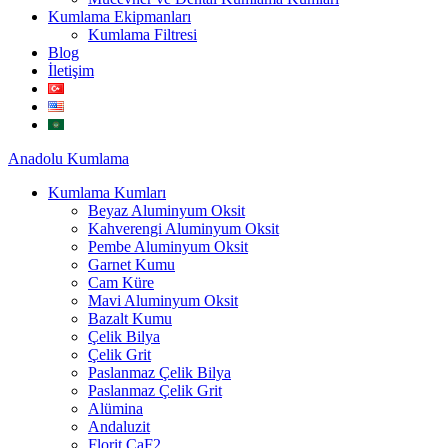
Kumlama Ekipmanları
Kumlama Filtresi
Blog
İletişim
Anadolu
Kumlama
Kumlama Kumları
Beyaz Aluminyum Oksit
Kahverengi Aluminyum Oksit
Pembe Aluminyum Oksit
Garnet Kumu
Cam Küre
Mavi Aluminyum Oksit
Bazalt Kumu
Çelik Bilya
Çelik Grit
Paslanmaz Çelik Bilya
Paslanmaz Çelik Grit
Alümina
Andaluzit
Florit CaF2