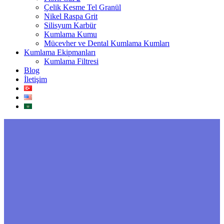
Çelik Kesme Tel Granül
Nikel Raspa Grit
Silisyum Karbür
Kumlama Kumu
Mücevher ve Dental Kumlama Kumları
Kumlama Ekipmanları
Kumlama Filtresi
Blog
İletişim