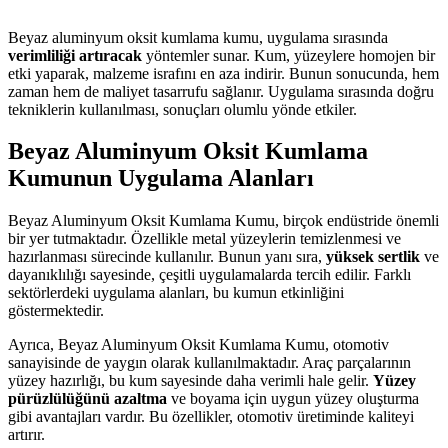
Beyaz aluminyum oksit kumlama kumu, uygulama sırasında
verimliliği artıracak
yöntemler sunar. Kum, yüzeylere homojen bir
etki yaparak, malzeme israfını en aza indirir. Bunun sonucunda, hem
zaman hem de maliyet tasarrufu sağlanır. Uygulama sırasında doğru
tekniklerin kullanılması, sonuçları olumlu yönde etkiler.
Beyaz Aluminyum Oksit Kumlama
Kumunun Uygulama Alanları
Beyaz Aluminyum Oksit Kumlama Kumu, birçok endüstride önemli
bir yer tutmaktadır. Özellikle metal yüzeylerin temizlenmesi ve
hazırlanması sürecinde kullanılır. Bunun yanı sıra,
yüksek sertlik
ve
dayanıklılığı sayesinde, çeşitli uygulamalarda tercih edilir. Farklı
sektörlerdeki uygulama alanları, bu kumun etkinliğini
göstermektedir.
Ayrıca, Beyaz Aluminyum Oksit Kumlama Kumu, otomotiv
sanayisinde de yaygın olarak kullanılmaktadır. Araç parçalarının
yüzey hazırlığı, bu kum sayesinde daha verimli hale gelir.
Yüzey
pürüzlülüğünü azaltma
ve boyama için uygun yüzey oluşturma
gibi avantajları vardır. Bu özellikler, otomotiv üretiminde kaliteyi
artırır.