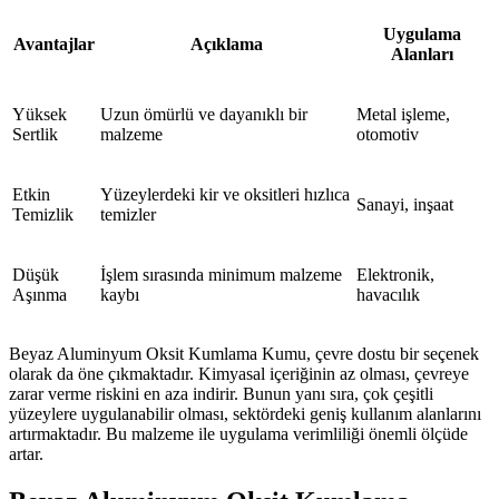
Uygulama
Avantajlar
Açıklama
Alanları
Yüksek
Uzun ömürlü ve dayanıklı bir
Metal işleme,
Sertlik
malzeme
otomotiv
Etkin
Yüzeylerdeki kir ve oksitleri hızlıca
Sanayi, inşaat
Temizlik
temizler
Düşük
İşlem sırasında minimum malzeme
Elektronik,
Aşınma
kaybı
havacılık
Beyaz Aluminyum Oksit Kumlama Kumu, çevre dostu bir seçenek
olarak da öne çıkmaktadır. Kimyasal içeriğinin az olması, çevreye
zarar verme riskini en aza indirir. Bunun yanı sıra, çok çeşitli
yüzeylere uygulanabilir olması, sektördeki geniş kullanım alanlarını
artırmaktadır. Bu malzeme ile uygulama verimliliği önemli ölçüde
artar.