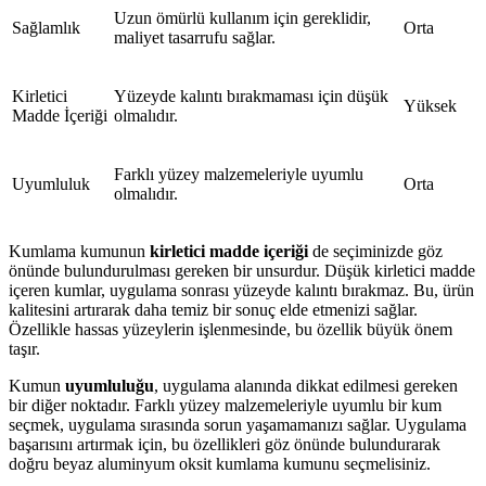
Uzun ömürlü kullanım için gereklidir,
Sağlamlık
Orta
maliyet tasarrufu sağlar.
Kirletici
Yüzeyde kalıntı bırakmaması için düşük
Yüksek
Madde İçeriği
olmalıdır.
Farklı yüzey malzemeleriyle uyumlu
Uyumluluk
Orta
olmalıdır.
Kumlama kumunun
kirletici madde içeriği
de seçiminizde göz
önünde bulundurulması gereken bir unsurdur. Düşük kirletici madde
içeren kumlar, uygulama sonrası yüzeyde kalıntı bırakmaz. Bu, ürün
kalitesini artırarak daha temiz bir sonuç elde etmenizi sağlar.
Özellikle hassas yüzeylerin işlenmesinde, bu özellik büyük önem
taşır.
Kumun
uyumluluğu
, uygulama alanında dikkat edilmesi gereken
bir diğer noktadır. Farklı yüzey malzemeleriyle uyumlu bir kum
seçmek, uygulama sırasında sorun yaşamamanızı sağlar. Uygulama
başarısını artırmak için, bu özellikleri göz önünde bulundurarak
doğru beyaz aluminyum oksit kumlama kumunu seçmelisiniz.