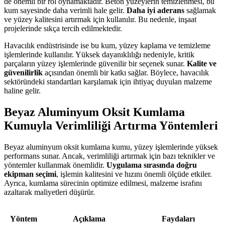
de önemli bir rol oynamaktadır. Beton yüzeylerin temizlenmesi, bu
kum sayesinde daha verimli hale gelir.
Daha iyi aderans
sağlamak
ve yüzey kalitesini artırmak için kullanılır. Bu nedenle, inşaat
projelerinde sıkça tercih edilmektedir.
Havacılık endüstrisinde ise bu kum, yüzey kaplama ve temizleme
işlemlerinde kullanılır. Yüksek dayanıklılığı nedeniyle, kritik
parçaların yüzey işlemlerinde güvenilir bir seçenek sunar.
Kalite ve
güvenilirlik
açısından önemli bir katkı sağlar. Böylece, havacılık
sektöründeki standartları karşılamak için ihtiyaç duyulan malzeme
haline gelir.
Beyaz Aluminyum Oksit Kumlama
Kumuyla Verimliliği Artırma Yöntemleri
Beyaz aluminyum oksit kumlama kumu, yüzey işlemlerinde yüksek
performans sunar. Ancak, verimliliği artırmak için bazı teknikler ve
yöntemler kullanmak önemlidir.
Uygulama sırasında doğru
ekipman seçimi
, işlemin kalitesini ve hızını önemli ölçüde etkiler.
Ayrıca, kumlama sürecinin optimize edilmesi, malzeme israfını
azaltarak maliyetleri düşürür.
Yöntem
Açıklama
Faydaları