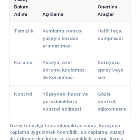
Bakım
Önerilen
Adımı
Açıklama
Araçlar
Temizlik
Kumlama sonrası
Hafif fırça,
yüzeyin tozdan
kompresör
arındırılması
Koruma
Yüzeyin özel
Koruyucu
koruma kaplaması
sprey veya
ile korunması
sıvı
Kontrol
Yüzeydeki hasar ve
Gözle
pürüzlülüklerin
kontrol,
kontrol edilmesi
mikrometre
Yüzey temizliği tamamlandıktan sonra, koruyucu
kaplama uygulamak önemlidir. Bu kaplama, yüzeyi
dış etkenlerden korur ve dayanıklılığı artırır. Ayrıca,