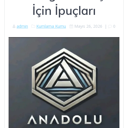
İçin İpuçları
admin
Kumlama Kumu
Mayıs 26, 2026
|
0