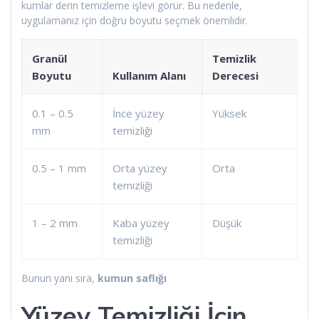
kumlar derin temizleme işlevi görür. Bu nedenle,
uygulamanız için doğru boyutu seçmek önemlidir.
Granül
Temizlik
Boyutu
Kullanım Alanı
Derecesi
0.1 – 0.5
İnce yüzey
Yüksek
mm
temizliği
0.5 – 1 mm
Orta yüzey
Orta
temizliği
1 – 2 mm
Kaba yüzey
Düşük
temizliği
Bunun yanı sıra,
kumun saflığı
Yüzey Temizliği İçin