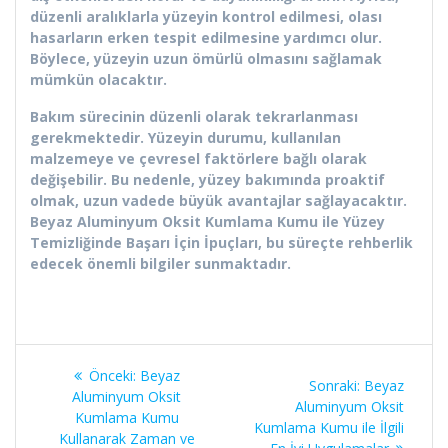
düzenli aralıklarla yüzeyin kontrol edilmesi, olası
hasarların erken tespit edilmesine yardımcı olur.
Böylece, yüzeyin uzun ömürlü olmasını sağlamak
mümkün olacaktır.
Bakım sürecinin düzenli olarak tekrarlanması
gerekmektedir. Yüzeyin durumu, kullanılan
malzemeye ve çevresel faktörlere bağlı olarak
değişebilir. Bu nedenle, yüzey bakımında proaktif
olmak, uzun vadede büyük avantajlar sağlayacaktır.
Beyaz Aluminyum Oksit Kumlama Kumu ile Yüzey
Temizliğinde Başarı İçin İpuçları, bu süreçte rehberlik
edecek önemli bilgiler sunmaktadır.
Yazı
Önceki
Önceki:
Beyaz
Sonraki
Sonraki:
Beyaz
gezinmesi
yazı:
Aluminyum Oksit
yazı:
Aluminyum Oksit
Kumlama Kumu
Kumlama Kumu ile İlgili
Kullanarak Zaman ve