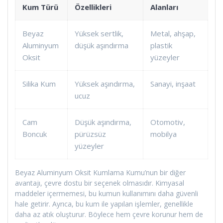
Kum Türü
Özellikleri
Alanları
Beyaz
Yüksek sertlik,
Metal, ahşap,
Aluminyum
düşük aşındırma
plastik
Oksit
yüzeyler
Silika Kum
Yüksek aşındırma,
Sanayi, inşaat
ucuz
Cam
Düşük aşındırma,
Otomotiv,
Boncuk
pürüzsüz
mobilya
yüzeyler
Beyaz Aluminyum Oksit Kumlama Kumu’nun bir diğer
avantajı, çevre dostu bir seçenek olmasıdır. Kimyasal
maddeler içermemesi, bu kumun kullanımını daha güvenli
hale getirir. Ayrıca, bu kum ile yapılan işlemler, genellikle
daha az atık oluşturur. Böylece hem çevre korunur hem de