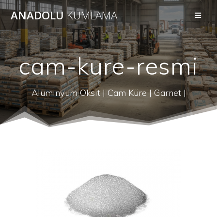
Skip
ANADOLU
KUMLAMA
to
content
cam-kure-resmi
Aluminyum Oksit | Cam Küre | Garnet |