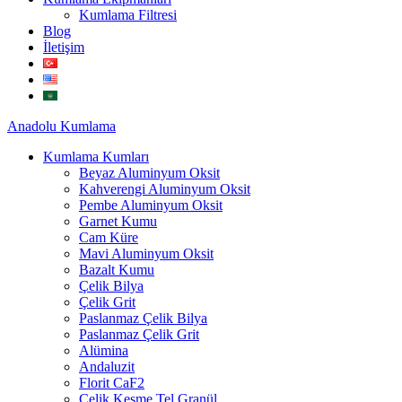
Kumlama Filtresi
Blog
İletişim
Anadolu
Kumlama
Kumlama Kumları
Beyaz Aluminyum Oksit
Kahverengi Aluminyum Oksit
Pembe Aluminyum Oksit
Garnet Kumu
Cam Küre
Mavi Aluminyum Oksit
Bazalt Kumu
Çelik Bilya
Çelik Grit
Paslanmaz Çelik Bilya
Paslanmaz Çelik Grit
Alümina
Andaluzit
Florit CaF2
Çelik Kesme Tel Granül