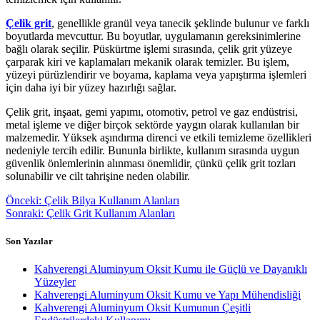
Çelik grit
, genellikle granül veya tanecik şeklinde bulunur ve farklı
boyutlarda mevcuttur. Bu boyutlar, uygulamanın gereksinimlerine
bağlı olarak seçilir. Püskürtme işlemi sırasında, çelik grit yüzeye
çarparak kiri ve kaplamaları mekanik olarak temizler. Bu işlem,
yüzeyi pürüzlendirir ve boyama, kaplama veya yapıştırma işlemleri
için daha iyi bir yüzey hazırlığı sağlar.
Çelik grit, inşaat, gemi yapımı, otomotiv, petrol ve gaz endüstrisi,
metal işleme ve diğer birçok sektörde yaygın olarak kullanılan bir
malzemedir. Yüksek aşındırma direnci ve etkili temizleme özellikleri
nedeniyle tercih edilir. Bununla birlikte, kullanım sırasında uygun
güvenlik önlemlerinin alınması önemlidir, çünkü çelik grit tozları
solunabilir ve cilt tahrişine neden olabilir.
Yazı
Önceki
Önceki:
Çelik Bilya Kullanım Alanları
yazı:
Sonraki
Sonraki:
Çelik Grit Kullanım Alanları
gezinmesi
yazı:
Son Yazılar
Kahverengi Aluminyum Oksit Kumu ile Güçlü ve Dayanıklı
Yüzeyler
Kahverengi Aluminyum Oksit Kumu ve Yapı Mühendisliği
Kahverengi Aluminyum Oksit Kumunun Çeşitli