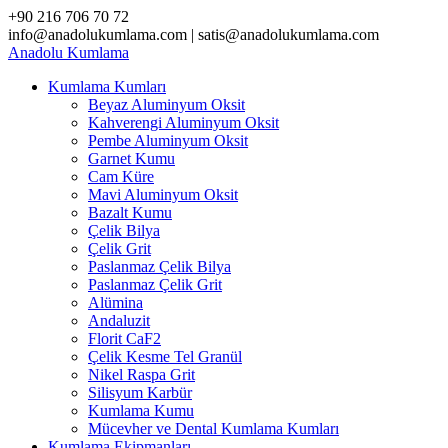
Skip
+90 216 706 70 72
to
info@anadolukumlama.com | satis@anadolukumlama.com
content
Anadolu
Kumlama
Kumlama Kumları
Beyaz Aluminyum Oksit
Kahverengi Aluminyum Oksit
Pembe Aluminyum Oksit
Garnet Kumu
Cam Küre
Mavi Aluminyum Oksit
Bazalt Kumu
Çelik Bilya
Çelik Grit
Paslanmaz Çelik Bilya
Paslanmaz Çelik Grit
Alümina
Andaluzit
Florit CaF2
Çelik Kesme Tel Granül
Nikel Raspa Grit
Silisyum Karbür
Kumlama Kumu
Mücevher ve Dental Kumlama Kumları
Kumlama Ekipmanları